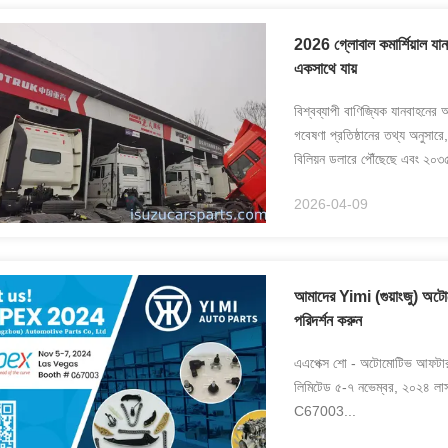
2026 গ্লোবাল কমার্শিয়াল যানব
একসাথে যায়
বিশ্বব্যাপী বাণিজ্যিক যানবাহনের 
গবেষণা প্রতিষ্ঠানের তথ্য অনুসারে
বিলিয়ন ডলারে পৌঁছেছে এবং ২০৩৫
2026-04-09
আমাদের Yimi (গুয়াংজু) 
পরিদর্শন করুন
এএপেক্স শো - অটোমোটিভ আফটারমার
লিমিটেড ৫-৭ নভেম্বর, ২০২৪ 
C67003...