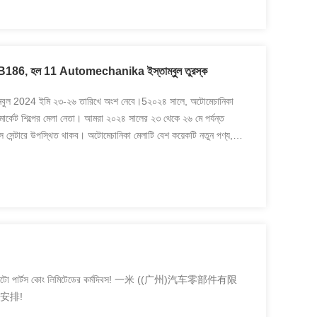
্য B186, হল 11 Automechanika ইস্তাম্বুল তুরস্ক
2024 ইমি ২৩-২৬ তারিখে অংশ নেবে।5২০২৪ সালে, অটোমেচানিকা
ার্কেট শিল্পের মেলা নেতা। আমরা ২০২৪ সালের ২৩ থেকে ২৬ মে পর্যন্ত
রেস সেন্টারে উপস্থিত থাকব। অটোমেচানিকা মেলাটি বেশ কয়েকটি নতুন পণ্য,
য়াংজু) অটো পার্টস কোং লিমিটেডের কর্মদিবস! 一米 ((广州)汽车零部件有限
安排!