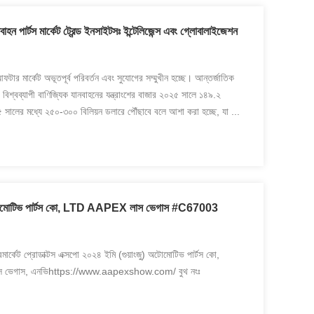
াহন পার্টস মার্কেট ট্রেন্ড ইনসাইটসঃ ইন্টেলিজেন্স এবং গ্লোবালাইজেশন
আফটার মার্কেট অভূতপূর্ব পরিবর্তন এবং সুযোগের সম্মুখীন হচ্ছে। আন্তর্জাতিক
, বিশ্বব্যাপী বাণিজ্যিক যানবাহনের যন্ত্রাংশের বাজার ২০২৫ সালে ১৪৯.২
 সালের মধ্যে ২৫০-৩০০ বিলিয়ন ডলারে পৌঁছাবে বলে আশা করা হচ্ছে, যা ...
অটোমোটিভ পার্টস কো, LTD AAPEX লাস ভেগাস #C67003
্কেট প্রোডাক্টস এক্সপো ২০২৪ ইমি (গুয়াংজু) অটোমোটিভ পার্টস কো,
লাস ভেগাস, এনভিhttps://www.aapexshow.com/ বুথ নংঃ