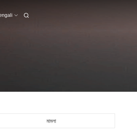
engali
মামলা