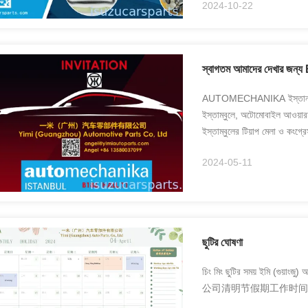
2024-10-22
স্বাগতম আমাদের দেখার জন
AUTOMECHANIKA ইস্তানবুল 
ইস্তাম্বুলে, অটোমোবাইল আওয়ারম
ইস্তাম্বুলের টিয়াপ মেলা ও কংগ্
নতুন প্রকল্প এবং গুরুত্বপূর...
2024-05-11
ছুটির ঘোষণা
চিং মিং ছুটির সময় ইমি (গু
公司清明节假期工作时间