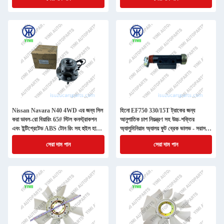
Nissan Navara N40 4WD এর জন্য সিল
হিনো EF750 330/15T ট্রাকের জন্য
করা ডাবল-রো বিয়ারিং 65# স্টিল কনস্ট্রাকশন
আনুপাতিক চাপ নিয়ন্ত্রণ সহ উচ্চ-শক্তির
এবং ইন্টিগ্রেটেড ABS টোন রিং সহ হুইল হাব
অ্যালুমিনিয়াম অ্যালয় ফুট ব্রেক ভালভ - সরাসরি
ইউনিট
OEM প্রতিস্থাপন
সেরা দাম পান
সেরা দাম পান