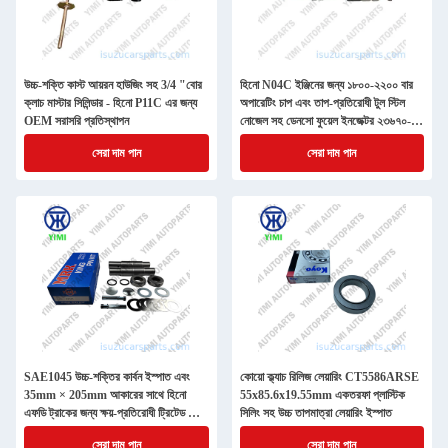
উচ্চ-শক্তি কাস্ট আয়রন হাউজিং সহ 3/4 "বোর
হিনো N04C ইঞ্জিনের জন্য ১৮০০-২২০০ বার
ক্লাচ মাস্টার সিলিন্ডার - হিনো P11C এর জন্য
অপারেটিং চাপ এবং তাপ-প্রতিরোধী টুল স্টিল
OEM সরাসরি প্রতিস্থাপন
নোজেল সহ ডেনসো ফুয়েল ইনজেক্টর ২৩৬৭০-
ই৯২৬০
সেরা দাম পান
সেরা দাম পান
SAE1045 উচ্চ-শক্তির কার্বন ইস্পাত এবং
কোয়ো ক্ল্যাচ রিলিজ লেয়ারিং CT5586ARSE
35mm × 205mm আকারের সাথে হিনো
55x85.6x19.55mm একতরফা প্লাস্টিক
এফডি ট্রাকের জন্য ক্ষয়-প্রতিরোধী ট্রিটেড কিং
সিলিং সহ উচ্চ তাপমাত্রা লেয়ারিং ইস্পাত
পিন মেরামত কিট
সেরা দাম পান
সেরা দাম পান