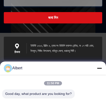
জমা দিন
ইউনিট ১৩১৩, বিল্ডিং ৫, চ্যাংশেং ডিডিপি ফ্যাশন সেন্টার, নং ১৭ দাচি রোড,
টানকুন, শিজিং উপজেলা, বাইয়ুন জেলা, গুয়াংজু সিটি।
ঠিকানা
Albert
james@yimiautoparts.com
ই-মেইল
11:50 PM
Good day, what product are you looking for?
0086-17820569171