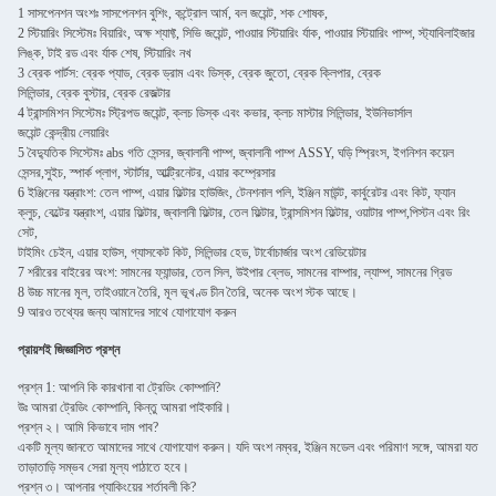
1 সাসপেনশন অংশঃ সাসপেনশন বুশিং, কন্ট্রোল আর্ম, বল জয়েন্ট, শক শোষক,
2 স্টিয়ারিং সিস্টেমঃ বিয়ারিং, অক্ষ শ্যাফ্ট, সিভি জয়েন্ট, পাওয়ার স্টিয়ারিং র্যাক, পাওয়ার স্টিয়ারিং পাম্প, স্ট্যাবিলাইজার
লিঙ্ক, টাই রড এবং র্যাক শেষ, স্টিয়ারিং নখ
3 ব্রেক পার্টস: ব্রেক প্যাড, ব্রেক ড্রাম এবং ডিস্ক, ব্রেক জুতো, ব্রেক ক্লিপার, ব্রেক
সিলিন্ডার, ব্রেক বুস্টার, ব্রেক রেজল্টার
4 ট্রান্সমিশন সিস্টেমঃ স্ট্রিপড জয়েন্ট, ক্লচ ডিস্ক এবং কভার, ক্লচ মাস্টার সিলিন্ডার, ইউনিভার্সাল
জয়েন্ট কেন্দ্রীয় লেয়ারিং
5 বৈদ্যুতিক সিস্টেমঃ abs গতি সেন্সর, জ্বালানী পাম্প, জ্বালানী পাম্প ASSY, ঘড়ি স্প্রিংস, ইগনিশন কয়েল
সেন্সর,সুইচ, স্পার্ক প্লাগ, স্টার্টার, আল্ট্রিনেটর, এয়ার কম্প্রেসার
6 ইঞ্জিনের যন্ত্রাংশ: তেল পাম্প, এয়ার ফিল্টার হাউজিং, টেনশনাল পলি, ইঞ্জিন মাউন্ট, কার্বুরেটর এবং কিট, ফ্যান
ক্লুচ, বেল্টের যন্ত্রাংশ, এয়ার ফিল্টার, জ্বালানী ফিল্টার, তেল ফিল্টার, ট্রান্সমিশন ফিল্টার, ওয়াটার পাম্প,পিস্টন এবং রিং
সেট,
টাইমিং চেইন, এয়ার হাউস, গ্যাসকেট কিট, সিলিন্ডার হেড, টার্বোচার্জার অংশ রেডিয়েটার
7 শরীরের বাইরের অংশ: সামনের ফ্যান্ডার, তেল সিল, উইপার ব্লেড, সামনের বাম্পার, ল্যাম্প, সামনের গ্রিড
8 উচ্চ মানের মূল, তাইওয়ানে তৈরি, মূল ভূখণ্ড চীন তৈরি, অনেক অংশ স্টক আছে।
9 আরও তথ্যের জন্য আমাদের সাথে যোগাযোগ করুন
প্রায়শই জিজ্ঞাসিত প্রশ্ন
প্রশ্ন 1: আপনি কি কারখানা বা ট্রেডিং কোম্পানি?
উঃ আমরা ট্রেডিং কোম্পানি, কিন্তু আমরা পাইকারি।
প্রশ্ন ২। আমি কিভাবে দাম পাব?
একটি মূল্য জানতে আমাদের সাথে যোগাযোগ করুন। যদি অংশ নম্বর, ইঞ্জিন মডেল এবং পরিমাণ সঙ্গে, আমরা যত
তাড়াতাড়ি সম্ভব সেরা মূল্য পাঠাতে হবে।
প্রশ্ন ৩। আপনার প্যাকিংয়ের শর্তাবলী কি?