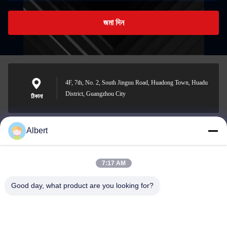
জমা দিন
4F, 7th, No. 2, South Jinguu Road, Huadong Town, Huadu
District, Guangzhou City
ঠিকানা
Albert
james@yimiautoparts.com
ই-মেইল
7:17 AM
Good day, what product are you looking for?
0086-17820569171
ফোন