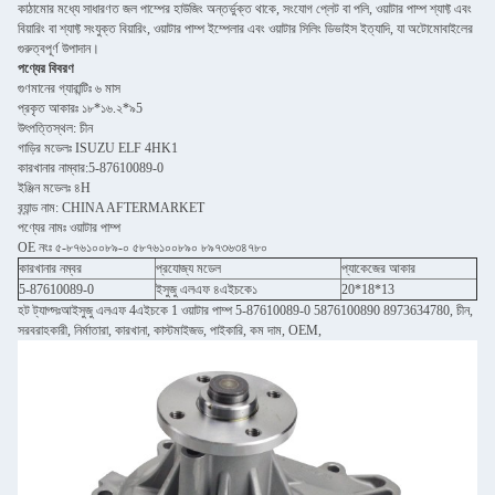
কাঠামোর মধ্যে সাধারণত জল পাম্পের হাউজিং অন্তর্ভুক্ত থাকে, সংযোগ প্লেট বা পলি, ওয়াটার পাম্প শ্যাফ্ট এবং
বিয়ারিং বা শ্যাফ্ট সংযুক্ত বিয়ারিং, ওয়াটার পাম্প ইম্পেলার এবং ওয়াটার সিলিং ডিভাইস ইত্যাদি, যা অটোমোবাইলের
গুরুত্বপূর্ণ উপাদান।
পণ্যের বিবরণ
গুণমানের গ্যারান্টিঃ ৬ মাস
প্রকৃত আকারঃ ১৮*১৬.২*৯5
উৎপত্তিস্থল: চীন
গাড়ির মডেলঃ ISUZU ELF 4HK1
কারখানার নাম্বার:5-87610089-0
ইঞ্জিন মডেলঃ ৪H
ব্র্যান্ড নাম: CHINA AFTERMARKET
পণ্যের নামঃ ওয়াটার পাম্প
OE নংঃ ৫-৮৭৬১০০৮৯-০ ৫৮৭৬১০০৮৯০ ৮৯৭৩৬৩৪৭৮০
কারখানার নম্বর
প্রযোজ্য মডেল
প্যাকেজের আকার
5-87610089-0
ইসুজু এলএফ ৪এইচকে১
20*18*13
হট ট্যাগ্সঃআইসুজু এলএফ 4এইচকে 1 ওয়াটার পাম্প 5-87610089-0 5876100890 8973634780, চীন,
সরবরাহকারী, নির্মাতারা, কারখানা, কাস্টমাইজড, পাইকারি, কম দাম, OEM,