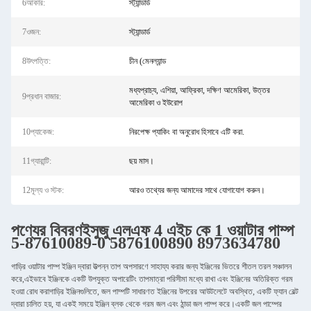
6আকার:
স্ট্যান্ডার্ড
7ওজন:
স্ট্যান্ডার্ড
8উৎপত্তি:
চীন (মেনল্যান্ড
মধ্যপ্রাচ্য, এশিয়া, আফ্রিকা, দক্ষিণ আমেরিকা, উত্তর
9প্রধান বাজার:
আমেরিকা ও ইউরোপ
10প্যাকেজ:
নিরপেক্ষ প্যাকিং বা অনুরোধ হিসাবে এটি করা.
11গ্যারান্টি:
ছয় মাস।
12মূল্য ও স্টক:
আরও তথ্যের জন্য আমাদের সাথে যোগাযোগ করুন।
পণ্যের বিবরণ
ইসুজু এলএফ 4 এইচ কে 1 ওয়াটার পাম্প
5-87610089-0 5876100890 8973634780
গাড়ির ওয়াটার পাম্প ইঞ্জিন দ্বারা উত্পন্ন তাপ অপসারণে সাহায্য করার জন্য ইঞ্জিনের ভিতরে শীতল তরল সঞ্চালন
করে,এইভাবে ইঞ্জিনকে একটি উপযুক্ত অপারেটিং তাপমাত্রা পরিসীমা মধ্যে রাখা এবং ইঞ্জিনের অতিরিক্ত গরম
হওয়া রোধ করাগাড়ির ইঞ্জিনগুলিতে, জল পাম্পটি সাধারণত ইঞ্জিনের উপরের আউটলেটে অবস্থিত, একটি ফ্যান বেল্ট
দ্বারা চালিত হয়, যা একই সময়ে ইঞ্জিন ব্লক থেকে গরম জল এবং ঠান্ডা জল পাম্প করে।একটি জল পাম্পের