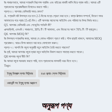
উঃ সাধারণভাবে, আমরা পণ্যগুলি নিরপেক্ষ প্যাকিং এবং বাইরের বাদামী কার্টন দিয়ে প্যাক করি। আমরা এটি
গ্রাহকদের প্রয়োজনীয়তা হিসাবেও করতে পারি।
প্রশ্ন ৪। আপনার ডেলিভারি সময় কেমন?
A. পণ্যগুলি যদি উপলভ্য হয় তবে 2-5 দিনের মধ্যে প্রেরণ করা হবে। বাল্ক উত্পাদন সম্পর্কে, বিতরণ সময়
আমানতের পরে প্রায় 15-45 দিন। এটি আপনার আদেশের আইটেম এবং পরিমাণের উপর নির্ভর করে।
Q5. আপনার ডেলিভারি এবং পেমেন্টের শর্তগুলি কী?
এক্সডব্লিউ, এফওবি। সাধারণত, 30% টি / টি আমানত, এবং বিতরণের আগে 70% টি / টি ব্যালেন্স।
Q6. আপনার MOQ কি?
উঃ উপলভ্য পণ্যগুলির জন্য, আমরা যে কোনও পরিমাণ গ্রহণ করি। স্টক ছাড়াই থাকলে, আমাদের MOQ
প্রয়োজন। আরও বিশদ জানতে দয়া করে যোগাযোগ করুন।
প্রশ্ন ৭। আপনি কি নমুনা অনুযায়ী নতুন আইটেম তৈরি করতে পারবেন?
উঃ হ্যাঁ, আমরা আপনার নমুনা দ্বারা নতুন আইটেম বিকাশ করতে সাহায্য করতে পারেন।
Q8.আপনার নমুনা নীতি কি?
উঃ আমরা নমুনা সরবরাহ করতে পারি, তবে গ্রাহকদের মালবাহী খরচ দিতে হবে।
Tags:
ইসুজু ডিম্যাক্স ক্লাচ সিলিন্ডার
৪x৪ ক্ল্যাচ স্লেভ সিলিন্ডার
ওয়ারেন্টি সহ ইসুজু ক্লাচ যন্ত্রাংশ
অনুরূপ পণ্য