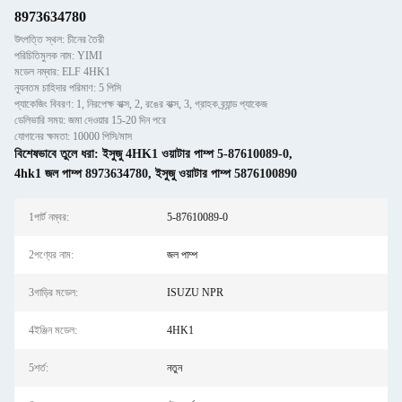
8973634780
উৎপত্তি স্থল: চীনের তৈরী
পরিচিতিমুলক নাম: YIMI
মডেল নম্বার: ELF 4HK1
ন্যূনতম চাহিদার পরিমাণ: 5 পিসি
প্যাকেজিং বিবরণ: 1, নিরপেক্ষ বাক্স, 2, রঙের বাক্স, 3, গ্রাহক ব্র্যান্ড প্যাকেজ
ডেলিভারি সময়: জমা দেওয়ার 15-20 দিন পরে
যোগানের ক্ষমতা: 10000 পিসি/মাস
বিশেষভাবে তুলে ধরা:
ইসুজু 4HK1 ওয়াটার পাম্প 5-87610089-0
,
4hk1 জল পাম্প 8973634780
,
ইসুজু ওয়াটার পাম্প 5876100890
1পার্ট নম্বর:
5-87610089-0
2পণ্যের নাম:
জল পাম্প
3গাড়ির মডেল:
ISUZU NPR
4ইঞ্জিন মডেল:
4HK1
5শর্ত:
নতুন