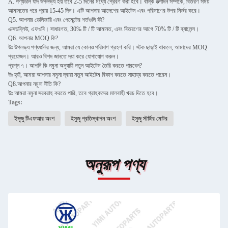
A. পণ্যগুলি যদি উপলভ্য হয় তবে 2-5 দিনের মধ্যে প্রেরণ করা হবে। বাল্ক উত্পাদন সম্পর্কে, বিতরণ সময়
আমানতের পরে প্রায় 15-45 দিন। এটি আপনার আদেশের আইটেম এবং পরিমাণের উপর নির্ভর করে।
Q5. আপনার ডেলিভারি এবং পেমেন্টের শর্তগুলি কী?
এক্সডব্লিউ, এফওবি। সাধারণত, 30% টি / টি আমানত, এবং বিতরণের আগে 70% টি / টি ব্যালেন্স।
Q6. আপনার MOQ কি?
উঃ উপলভ্য পণ্যগুলির জন্য, আমরা যে কোনও পরিমাণ গ্রহণ করি। স্টক ছাড়াই থাকলে, আমাদের MOQ
প্রয়োজন। আরও বিশদ জানতে দয়া করে যোগাযোগ করুন।
প্রশ্ন ৭। আপনি কি নমুনা অনুযায়ী নতুন আইটেম তৈরি করতে পারবেন?
উঃ হ্যাঁ, আমরা আপনার নমুনা দ্বারা নতুন আইটেম বিকাশ করতে সাহায্য করতে পারেন।
Q8.আপনার নমুনা নীতি কি?
উঃ আমরা নমুনা সরবরাহ করতে পারি, তবে গ্রাহকদের মালবাহী খরচ দিতে হবে।
Tags:
ইসুজু টিএফআর অংশ
ইসুজু প্রতিস্থাপন অংশ
ইসুজু স্টার্টার মোটর
অনুরূপ পণ্য