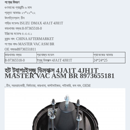
পণ্যের বিবরণ
গুণমানের গ্যারান্টিঃ ৬ মাস
প্রকৃত আকারঃ ২৭*২২*২২
উৎপত্তিস্থল: চীন
গাড়ির মডেলঃ ISUZU DMAX 4JA1T 4JH1T
কারখানার নম্বর:8-97365518-0
ইঞ্জিনের মডেলঃ ৪.এ.এ.১
ব্র্যান্ড নাম: CHINA AFTERMARKET
পণ্যের নামঃ MASTER VAC ASM BR
OE নম্বরঃ89736551811
কারখানার নম্বর
প্রযোজ্য মডেল
প্যাকেজের আকার
8-97365518-0
ইসুজু ডিম্যাক্স 4JA1T 4JH1T
24*24*25
হট ট্যাগঃ
ইসুজু ডিম্যাক্স 4JA1T 4JH1T
MASTER VAC ASM BR 8973655181
, চীন, সরবরাহকারী, নির্মাতারা, কারখানা, কাস্টমাইজড, পাইকারি, কম দাম, OEM