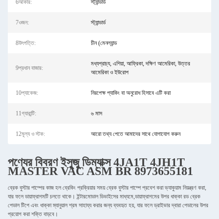
6আকার:
স্ট্যান্ডার্ড
7ওজন:
স্ট্যান্ডার্ড
8উৎপত্তি:
চীন (মেনল্যান্ড
মধ্যপ্রাচ্য, এশিয়া, আফ্রিকা, দক্ষিণ আমেরিকা, উত্তর
9প্রধান বাজার:
আমেরিকা ও ইউরোপ
10প্যাকেজ:
নিরপেক্ষ প্যাকিং বা অনুরোধ হিসাবে এটি করা
11গ্যারান্টি:
৬ মাস
12মূল্য ও স্টক:
আরো তথ্য পেতে আমাদের সাথে যোগাযোগ করুন
পণ্যের বিবরণ
ইসুজু ডিম্যাক্স 4JA1T
4JH1T
MASTER VAC ASM BR 8973655181
ব্রেক বুস্টার পাম্পের কাজ হল ব্রেকিং প্রক্রিয়ার সময় ব্রেক বুস্টার পাম্পে প্রবেশ করা ভ্যাকুয়াম নিয়ন্ত্রণ করা,
যার ফলে ডায়াফ্রাগমটি চলতে থাকে। ইন্টারমোডাল ডিভাইসের মাধ্যমে,ডায়াফ্রাগমের উপর ধাক্কা রড ব্রেক
পেডাল টিপে এবং ধাক্কা ম্যানুয়াল শ্রম সাহায্য করার জন্য ব্যবহৃত হয়, যার ফলে ড্রাইভার দ্বারা পেডালের উপর
প্রয়োগ করা শক্তি বাড়বে।