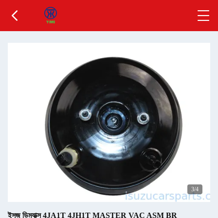
3
/4
ইসুজু ডিম্যাক্স 4JA1T 4JH1T MASTER VAC ASM BR