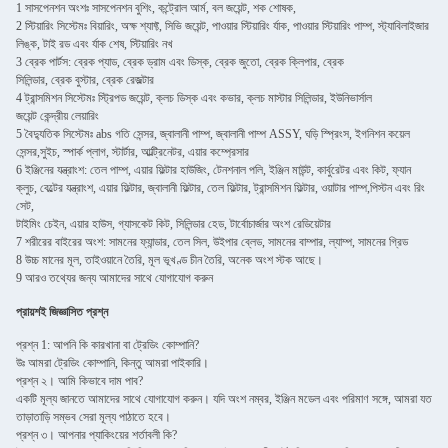
1 সাসপেনশন অংশঃ সাসপেনশন বুশিং, কন্ট্রোল আর্ম, বল জয়েন্ট, শক শোষক,
2 স্টিয়ারিং সিস্টেমঃ বিয়ারিং, অক্ষ শ্যাফ্ট, সিভি জয়েন্ট, পাওয়ার স্টিয়ারিং র্যাক, পাওয়ার স্টিয়ারিং পাম্প, স্ট্যাবিলাইজার
লিঙ্ক, টাই রড এবং র্যাক শেষ, স্টিয়ারিং নখ
3 ব্রেক পার্টস: ব্রেক প্যাড, ব্রেক ড্রাম এবং ডিস্ক, ব্রেক জুতো, ব্রেক ক্লিপার, ব্রেক
সিলিন্ডার, ব্রেক বুস্টার, ব্রেক রেজল্টার
4 ট্রান্সমিশন সিস্টেমঃ স্ট্রিপড জয়েন্ট, ক্লচ ডিস্ক এবং কভার, ক্লচ মাস্টার সিলিন্ডার, ইউনিভার্সাল
জয়েন্ট কেন্দ্রীয় লেয়ারিং
5 বৈদ্যুতিক সিস্টেমঃ abs গতি সেন্সর, জ্বালানী পাম্প, জ্বালানী পাম্প ASSY, ঘড়ি স্প্রিংস, ইগনিশন কয়েল
সেন্সর,সুইচ, স্পার্ক প্লাগ, স্টার্টার, আল্ট্রিনেটর, এয়ার কম্প্রেসার
6 ইঞ্জিনের যন্ত্রাংশ: তেল পাম্প, এয়ার ফিল্টার হাউজিং, টেনশনাল পলি, ইঞ্জিন মাউন্ট, কার্বুরেটর এবং কিট, ফ্যান
ক্লুচ, বেল্টের যন্ত্রাংশ, এয়ার ফিল্টার, জ্বালানী ফিল্টার, তেল ফিল্টার, ট্রান্সমিশন ফিল্টার, ওয়াটার পাম্প,পিস্টন এবং রিং
সেট,
টাইমিং চেইন, এয়ার হাউস, গ্যাসকেট কিট, সিলিন্ডার হেড, টার্বোচার্জার অংশ রেডিয়েটার
7 শরীরের বাইরের অংশ: সামনের ফ্যান্ডার, তেল সিল, উইপার ব্লেড, সামনের বাম্পার, ল্যাম্প, সামনের গ্রিড
8 উচ্চ মানের মূল, তাইওয়ানে তৈরি, মূল ভূখণ্ড চীন তৈরি, অনেক অংশ স্টক আছে।
9 আরও তথ্যের জন্য আমাদের সাথে যোগাযোগ করুন
প্রায়শই জিজ্ঞাসিত প্রশ্ন
প্রশ্ন 1: আপনি কি কারখানা বা ট্রেডিং কোম্পানি?
উঃ আমরা ট্রেডিং কোম্পানি, কিন্তু আমরা পাইকারি।
প্রশ্ন ২। আমি কিভাবে দাম পাব?
একটি মূল্য জানতে আমাদের সাথে যোগাযোগ করুন। যদি অংশ নম্বর, ইঞ্জিন মডেল এবং পরিমাণ সঙ্গে, আমরা যত
তাড়াতাড়ি সম্ভব সেরা মূল্য পাঠাতে হবে।
প্রশ্ন ৩। আপনার প্যাকিংয়ের শর্তাবলী কি?