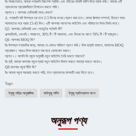
উঃ সাধারণভাবে, আমরা পণ্যগুলি নিরপেক্ষ প্যাকিং এবং বাইরের বাদামী কার্টন দিয়ে প্যাক করি। আমরা এটি
গ্রাহকদের প্রয়োজনীয়তা হিসাবেও করতে পারি।
প্রশ্ন ৪। আপনার ডেলিভারি সময় কেমন?
A. পণ্যগুলি যদি উপলভ্য হয় তবে 2-5 দিনের মধ্যে প্রেরণ করা হবে। বাল্ক উত্পাদন সম্পর্কে, বিতরণ সময়
আমানতের পরে প্রায় 15-45 দিন। এটি আপনার আদেশের আইটেম এবং পরিমাণের উপর নির্ভর করে।
Q5. আপনার ডেলিভারি এবং পেমেন্টের শর্তগুলি কী?
এক্সডব্লিউ, এফওবি। সাধারণত, 30% টি / টি আমানত, এবং বিতরণের আগে 70% টি / টি ব্যালেন্স।
Q6. আপনার MOQ কি?
উঃ উপলভ্য পণ্যগুলির জন্য, আমরা যে কোনও পরিমাণ গ্রহণ করি। স্টক ছাড়াই থাকলে, আমাদের MOQ
প্রয়োজন। আরও বিশদ জানতে দয়া করে যোগাযোগ করুন।
প্রশ্ন ৭। আপনি কি নমুনা অনুযায়ী নতুন আইটেম তৈরি করতে পারবেন?
উঃ হ্যাঁ, আমরা আপনার নমুনা দ্বারা নতুন আইটেম বিকাশ করতে সাহায্য করতে পারেন।
Q8.আপনার নমুনা নীতি কি?
উঃ আমরা নমুনা সরবরাহ করতে পারি, তবে গ্রাহকদের মালবাহী খরচ দিতে হবে।
Tags:
ইসুজু গাড়ির আনুষাঙ্গিক
আইসুজু পার্টস
ইসুজু প্রতিস্থাপন অংশ
অনুরূপ পণ্য