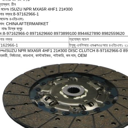
তিস্থল: চীন
়ির মডেলঃ ISUZU NPR MXA5R 4HF1 21#300
ানার নম্বর:8-97162966-1
ন মডেলঃ ৪এইচএফ১
যান্ড নাম: CHINA AFTERMARKET
 নামঃ ডিস্ক ক্লুচ
নং:8-97162966-0 8971629660 8973899100 8944627890 8982559620
নার নম্বর
প্রযোজ্য মডেল
7162966-1
ইসুজু এনপিআর এমএক্সএ৫আর ৪এইচএফ১ ২
ট্যাগ্সঃISUZU NPR MXA5R 4HF1 21#300 DISC CLUTCH 8-97162966-0 8
হকারী, নির্মাতারা, কারখানা, কাস্টমাইজড, পাইকারি, কম দাম, OEM