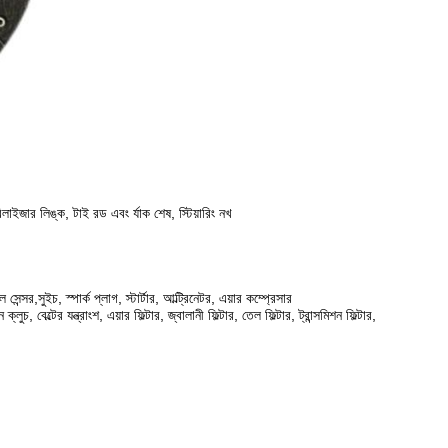
্ট্যাবিলাইজার লিঙ্ক, টাই রড এবং র্যাক শেষ, স্টিয়ারিং নখ
্সর,সুইচ, স্পার্ক প্লাগ, স্টার্টার, আল্ট্রিনেটর, এয়ার কম্প্রেসার
ুচ, বেল্টের যন্ত্রাংশ, এয়ার ফিল্টার, জ্বালানী ফিল্টার, তেল ফিল্টার, ট্রান্সমিশন ফিল্টার,