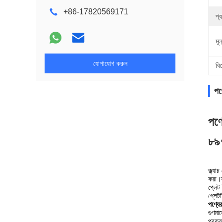
+86-17820569171
প্
মূ
যোগাযোগ করুন
বি
পণ্
পণ্
৮৯
ক্ল্যা
করা।ক
প্লেট
প্লেট
পণ্যে
গুণমান
প্রক