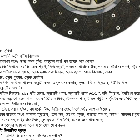
র সুবিধা
জাপানি অটো পার্টস বিশেষজ্ঞ
পেনশন অংশঃ সাসপেনশন বুশিং, কন্ট্রোল আর্ম, বল জয়েন্ট, শক শোষক,
য়ারিং সিস্টেমঃ বিয়ারিং, অক্ষ শ্যাফ্ট, সিভি জয়েন্ট, পাওয়ার স্টিয়ারিং র্যাক, পাওয়ার স্টিয়ারিং পাম্প, স
ক পার্টস: ব্রেক প্যাড, ব্রেক ড্রাম এবং ডিস্ক, ব্রেক জুতো, ব্রেক ক্লিপার, ব্রেক
ডার, ব্রেক বুস্টার, ব্রেক রেজল্টার
ন্সমিশন সিস্টেমঃ স্ট্রিপড জয়েন্ট, ক্লচ ডিস্ক এবং কভার, ক্লচ মাস্টার সিলিন্ডার, ইউনিভার্সাল
 কেন্দ্রীয় লেয়ারিং
যুতিক সিস্টেমঃ abs গতি সেন্সর, জ্বালানী পাম্প, জ্বালানী পাম্প ASSY, ঘড়ি স্প্রিংস, ইগনিশন কয়েল সেন
িনের যন্ত্রাংশ: তেল পাম্প, এয়ার ফিল্টার হাউজিং, টেনশনাল পলি, ইঞ্জিন মাউন্ট, কার্বুরেটর এবং কিট, ফ্যান ক্ল
র পাম্প,পিস্টন এবং রিং সেট,
 চেইন, এয়ার হাউস, গ্যাসকেট কিট, সিলিন্ডার হেড, টার্বোচার্জার অংশ রেডিয়েটার
রের বাইরের অংশ: সামনের ফ্যান্ডার, তেল সিল, উইপার ব্লেড, সামনের বাম্পার, ল্যাম্প, সামনের গ্রিড
চ মানের মূল, তাইওয়ানে তৈরি, মূল ভূখণ্ড চীন তৈরি, অনেক অংশ স্টক আছে।
ও তথ্যের জন্য আমাদের সাথে যোগাযোগ করুন
শই জিজ্ঞাসিত প্রশ্ন
ন 1: আপনি কি কারখানা বা ট্রেডিং কোম্পানি?