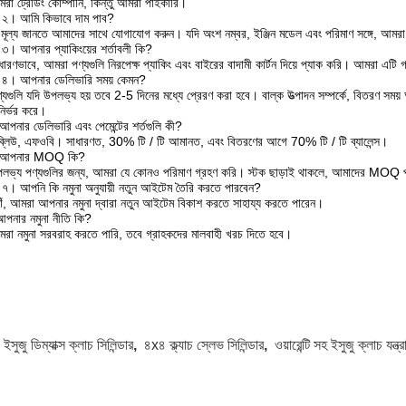
রা ট্রেডিং কোম্পানি, কিন্তু আমরা পাইকারি।
ন ২। আমি কিভাবে দাম পাব?
মূল্য জানতে আমাদের সাথে যোগাযোগ করুন। যদি অংশ নম্বর, ইঞ্জিন মডেল এবং পরিমাণ সঙ্গে, আমরা য
ন ৩। আপনার প্যাকিংয়ের শর্তাবলী কি?
ধারণভাবে, আমরা পণ্যগুলি নিরপেক্ষ প্যাকিং এবং বাইরের বাদামী কার্টন দিয়ে প্যাক করি। আমরা এটি
ন ৪। আপনার ডেলিভারি সময় কেমন?
্যগুলি যদি উপলভ্য হয় তবে 2-5 দিনের মধ্যে প্রেরণ করা হবে। বাল্ক উত্পাদন সম্পর্কে, বিতরণ
ির্ভর করে।
পনার ডেলিভারি এবং পেমেন্টের শর্তগুলি কী?
ব্লিউ, এফওবি। সাধারণত, 30% টি / টি আমানত, এবং বিতরণের আগে 70% টি / টি ব্যালেন্স।
 আপনার MOQ কি?
লভ্য পণ্যগুলির জন্য, আমরা যে কোনও পরিমাণ গ্রহণ করি। স্টক ছাড়াই থাকলে, আমাদের MOQ
ন ৭। আপনি কি নমুনা অনুযায়ী নতুন আইটেম তৈরি করতে পারবেন?
যাঁ, আমরা আপনার নমুনা দ্বারা নতুন আইটেম বিকাশ করতে সাহায্য করতে পারেন।
পনার নমুনা নীতি কি?
রা নমুনা সরবরাহ করতে পারি, তবে গ্রাহকদের মালবাহী খরচ দিতে হবে।
:
ইসুজু ডিম্যাক্স ক্লাচ সিলিন্ডার
,
৪x৪ ক্ল্যাচ স্লেভ সিলিন্ডার
,
ওয়ারেন্টি সহ ইসুজু ক্লাচ যন্ত্