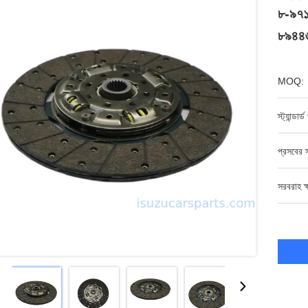
৮-৯৭
৮৯৪৪
MOQ:
স্ট্যান্ডার
প্রসবের স
সরবরাহ ক্