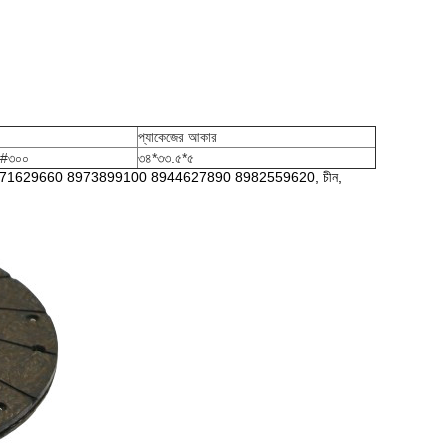
প্যাকেজের আকার
১#৩০০
৩৪*৩৩.৫*৫
971629660 8973899100 8944627890 8982559620, চীন,