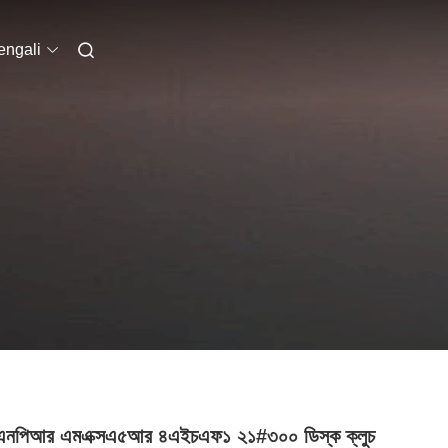
engali
 এনপিআর এমএক্সএ৫আর ৪এইচএফ১ ২১#৩০০ ডিস্ক ক্লুচ