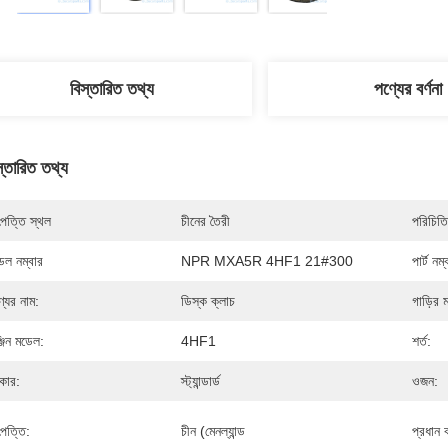
বিস্তারিত তথ্য
পণ্যের বর্ণনা
স্তারিত তথ্য
পত্তি স্থল
চীনের তৈরী
পরিচিতি
েল নম্বার
NPR MXA5R 4HF1 21#300
পার্ট নম্
্যের নাম:
ডিস্ক ক্লাচ
গাড়ির 
্জিন মডেল:
4HF1
শর্ত:
কার:
স্ট্যান্ডার্ড
ওজন:
পত্তি:
চীন (মেনল্যান্ড
প্রধান 