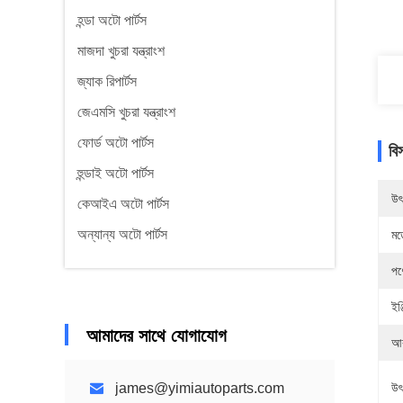
হন্ডা অটো পার্টস
মাজদা খুচরা যন্ত্রাংশ
জ্যাক রিপার্টস
জেএমসি খুচরা যন্ত্রাংশ
ফোর্ড অটো পার্টস
বি
হুন্ডাই অটো পার্টস
উৎ
কেআইএ অটো পার্টস
অন্যান্য অটো পার্টস
মড
পণ
ইঞ
আমাদের সাথে যোগাযোগ
আ
james@yimiautoparts.com
উৎ