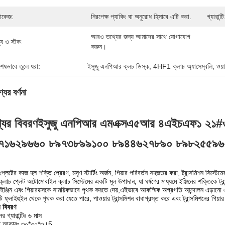
যাকেজ:
নিরপেক্ষ প্যাকিং বা অনুরোধ হিসাবে এটি করা.
গ্যারান্টি
আরও তথ্যের জন্য আমাদের সাথে যোগাযোগ 
ল্য ও স্টক:
করুন।
শেষভাবে তুলে ধরা:
ইসুজু এনপিআর ক্লচ ডিস্ক
, 
4HF1 ক্লাচ অ্যাসেম্বলি
, 
ওয়া
যের বর্ণনা
যের বিবরণ
ইসুজু এনপিআর এমএক্সএ৫আর ৪এইচএফ১ ২১#৩
৭১৬২৯৬৬০ ৮৯৭৩৮৯৯১০০ ৮৯৪৪৬২৭৮৯০ ৮৯৮২৫৫৯৬
চ প্লেটের কাজ হল শক্তি প্রেরণ, মসৃণ স্টার্টিং অর্জন, গিয়ার পরিবর্তন সহজতর করা, ট্রান্সমিশন সিস্
্লাচ প্লেট অটোমোবাইল ক্লাচ সিস্টেমের একটি মূল উপাদান, যা ঘর্ষণের মাধ্যমে ইঞ্জিনের শক্তিকে ট্রান
 ইঞ্জিন এবং গিয়ারবক্সকে সাময়িকভাবে পৃথক করতে দেয়,এইভাবে আকস্মিক অগ্রগতি আন্দোলন এড়ানো এবং
টি ফ্লাইহুইল থেকে পৃথক করা যেতে পারে, পাওয়ার ট্রান্সমিশন বাধাগ্রস্ত করে এবং ট্রান্সমিশনের গিয়া
র বিবরণ
ের গ্যারান্টিঃ ৬ মাস
ৃত আকারঃ ৩০*৩০*৩।5