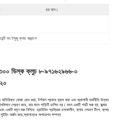
:
ছয় মাস।
রেন্টি সহ ইসুজু ক্লাচ যন্ত্রাংশ
০০ ডিস্ক ক্লুচ ৮-৯৭১৬২৯৬৬-০
২০
টেমের অতিরিক্ত বোঝা রোধ করা, টর্শনাল প্রভাব হ্রাস করা এবং জ্বালানী অর্থনীতি উন্নত
্সমিশনে প্রেরণ করে, যার ফলে গাড়িটি চালিত হয়। যখন একটি গাড়ী শুরু হয়, ক্ল্যাচ
 একটি মসৃণ শুরু নিশ্চিত. ড্রাইভিং প্রক্রিয়া চলাকালীন, ক্লাচ পেডাল টিপে, ক্লাচ
র সুইচিং অর্জন করে,স্থানান্তর অপারেশন সম্পন্ন.