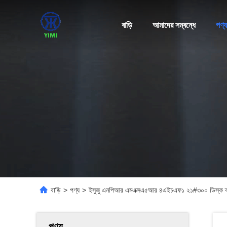
বাড়ি
আমাদের সম্বন্ধে
পণ্য
বাড়ি
>
পণ্য
>
ইসুজু এনপিআর এমএক্সএ৫আর ৪এইচএফ১ ২১#৩০০ ডিস্
পণ্য