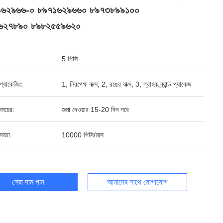
১৬২৯৬৬-০ ৮৯৭১৬২৯৬৬০ ৮৯৭৩৮৯৯১০০
৬২৭৮৯০ ৮৯৮২৫৫৯৬২০
5 পিসি
্ড প্যাকেজিং:
1, নিরপেক্ষ বাক্স, 2, রঙের বাক্স, 3, গ্রাহক ব্র্যান্ড প্যাকেজ
ময়ের:
জমা দেওয়ার 15-20 দিন পরে
ষমতা:
10000 পিসি/মাস
সেরা দাম পান
আমাদের সাথে যোগাযোগ