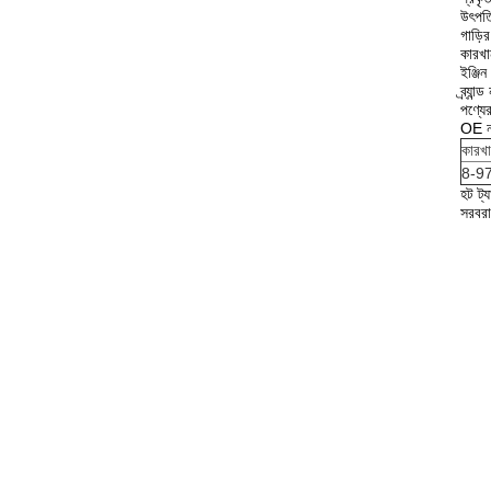
উৎপত্
গাড
কারখ
ইঞ্জি
ব্র্
পণ্যের
OE 
কারখা
8-9
হট 
সরবরা