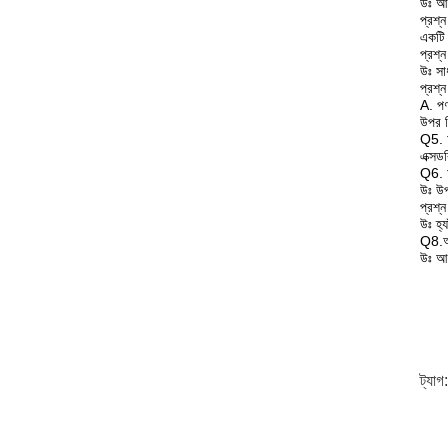
উঃ আম
প্রশ্
একটি 
প্রশ্
উঃ সা
প্রশ্
A. পণ
উপর ন
Q5. আ
এক্সড
Q6.
উঃ উপ
প্রশ্
উঃ হ্
Q8.আ
উঃ আম
ট্যাগ