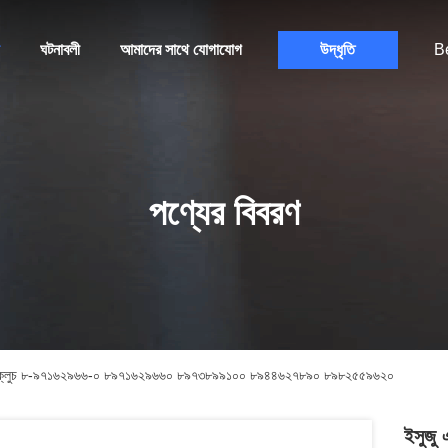
ঘটনাবলী
আমাদের সাথে যোগাযোগ
উদ্ধৃতি
B
পণ্যের বিবরণ
ক ক্লুচ ৮-৯৭১৬২৯৬৬-০ ৮৯৭১৬২৯৬৬০ ৮৯৭৩৮৯৯১০০ ৮৯৪৪৬২৭৮৯০ ৮৯৮২৫৫৯৬২০
ইসুজু