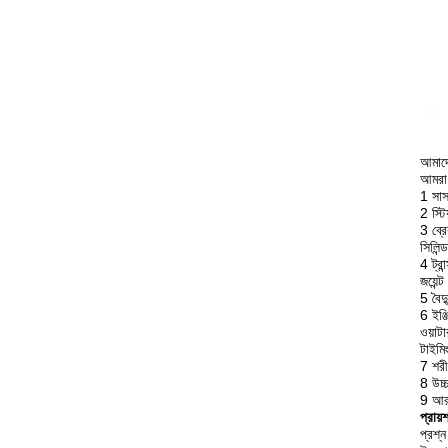
আমাদে
আমরা 
1 সাস
2 স্টি
3 ব্রে
সিলিন্
4 ট্রা
জয়েন্ট
5 বৈদ্
6 ইঞ্জ
ওয়াটা
টাইমিং
7 শরী
8 উচ্
9 আর
প্রায়
প্রশ্