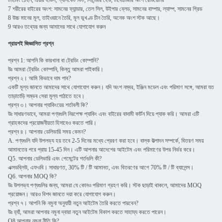
টাইমিং চেইন, এয়ার হাউস, গ্যাসকেট কিট, সিলিন্ডার হেড, টার্বোচার্জার অংশ রেডিয়েটার
7 শরীরের বাইরের অংশ: সামনের ফ্যান্ডার, তেল সিল, উইপার ব্লেড, সামনের বাম্পার, ল্যাম্প, সামনের গ্রিড
8 উচ্চ মানের মূল, তাইওয়ানে তৈরি, মূল ভূখণ্ড চীন তৈরি, অনেক অংশ স্টক আছে।
9 আরও তথ্যের জন্য আমাদের সাথে যোগাযোগ করুন
প্রায়শই জিজ্ঞাসিত প্রশ্ন
প্রশ্ন 1: আপনি কি কারখানা বা ট্রেডিং কোম্পানি?
উঃ আমরা ট্রেডিং কোম্পানি, কিন্তু আমরা পাইকারি।
প্রশ্ন ২। আমি কিভাবে দাম পাব?
একটি মূল্য জানতে আমাদের সাথে যোগাযোগ করুন। যদি অংশ নম্বর, ইঞ্জিন মডেল এবং পরিমাণ সঙ্গে, আমরা যত
তাড়াতাড়ি সম্ভব সেরা মূল্য পাঠাতে হবে।
প্রশ্ন ৩। আপনার প্যাকিংয়ের শর্তাবলী কি?
উঃ সাধারণভাবে, আমরা পণ্যগুলি নিরপেক্ষ প্যাকিং এবং বাইরের বাদামী কার্টন দিয়ে প্যাক করি। আমরা এটি
গ্রাহকদের প্রয়োজনীয়তা হিসাবেও করতে পারি।
প্রশ্ন ৪। আপনার ডেলিভারি সময় কেমন?
A. পণ্যগুলি যদি উপলভ্য হয় তবে 2-5 দিনের মধ্যে প্রেরণ করা হবে। বাল্ক উত্পাদন সম্পর্কে, বিতরণ সময়
আমানতের পরে প্রায় 15-45 দিন। এটি আপনার আদেশের আইটেম এবং পরিমাণের উপর নির্ভর করে।
Q5. আপনার ডেলিভারি এবং পেমেন্টের শর্তগুলি কী?
এক্সডব্লিউ, এফওবি। সাধারণত, 30% টি / টি আমানত, এবং বিতরণের আগে 70% টি / টি ব্যালেন্স।
Q6. আপনার MOQ কি?
উঃ উপলভ্য পণ্যগুলির জন্য, আমরা যে কোনও পরিমাণ গ্রহণ করি। স্টক ছাড়াই থাকলে, আমাদের MOQ
প্রয়োজন। আরও বিশদ জানতে দয়া করে যোগাযোগ করুন।
প্রশ্ন ৭। আপনি কি নমুনা অনুযায়ী নতুন আইটেম তৈরি করতে পারবেন?
উঃ হ্যাঁ, আমরা আপনার নমুনা দ্বারা নতুন আইটেম বিকাশ করতে সাহায্য করতে পারেন।
Q8.আপনার নমুনা নীতি কি?