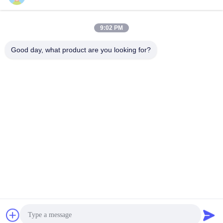
james@yimiautoparts.com
ই-মেইল
9:02 PM
Good day, what product are you looking for?
0086-17820569171
ফোন
Yimi (Guangzhou) Automotive Parts Co, Ltd
সেরা দাম পান
এখন চ্যাট করুন
এখন চ্যাট করুন
Yimi (Guangzhou) Automotive Parts Co, Ltd