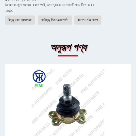
উঃ আমরা নমুনা সরবরাহ করতে পারি, তবে গ্রাহকদের মালবাহী খরচ দিতে হবে।
Tags:
ইসুজু হেড গ্যাসকেট
আইসুজু ডিএমএক্স পার্টস
isuzu nkr অংশ
অনুরূপ পণ্য