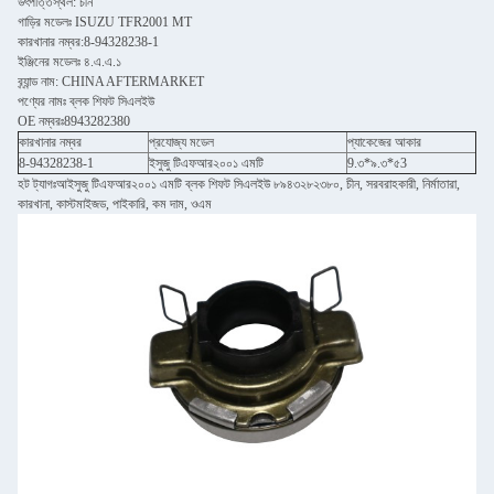
উৎপত্তিস্থল: চীন
গাড়ির মডেলঃ ISUZU TFR2001 MT
কারখানার নম্বর:8-94328238-1
ইঞ্জিনের মডেলঃ ৪.এ.এ.১
ব্র্যান্ড নাম: CHINA AFTERMARKET
পণ্যের নামঃ ব্লক শিফট সিএলইউ
OE নম্বরঃ8943282380
কারখানার নম্বর
প্রযোজ্য মডেল
প্যাকেজের আকার
8-94328238-1
ইসুজু টিএফআর২০০১ এমটি
9.৩*৯.৩*৫3
হট ট্যাগঃআইসুজু টিএফআর২০০১ এমটি ব্লক শিফট সিএলইউ ৮৯৪৩২৮২৩৮০, চীন, সরবরাহকারী, নির্মাতারা,
কারখানা, কাস্টমাইজড, পাইকারি, কম দাম, ওএম