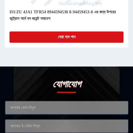
ISUZU 4JA1 TFR54 8944594530 8-94459453-0 এর জন্য উপরের
কন্ট্রোল আর্ম বল জয়েন্ট সমাবেশ
সেরা দাম পান
যোগাযোগ