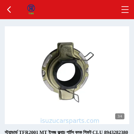
3
/4
স্ট্যান্ডার্ড TFR2001 MT ইসুজু ক্ল্যাচ পার্টস ব্লক শিফট CLU 8943282380