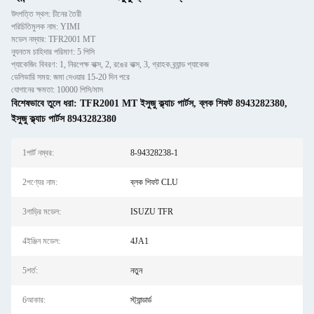
উৎপত্তি স্থল: চীনের তৈরী
পরিচিতিমুলক নাম: YIMI
মডেল নম্বার: TFR2001 MT
ন্যূনতম চাহিদার পরিমাণ: 5 পিসি
প্যাকেজিং বিবরণ: 1, নিরপেক্ষ বাক্স, 2, রঙের বাক্স, 3, গ্রাহক ব্র্যান্ড প্যাকেজ
ডেলিভারি সময়: জমা দেওয়ার 15-20 দিন পরে
যোগানের ক্ষমতা: 10000 পিসি/মাস
বিশেষভাবে তুলে ধরা:
TFR2001 MT ইসুজু ক্ল্যাচ পার্টস
,
ব্লক শিফট 8943282380
,
ইসুজু ক্ল্যাচ পার্টস 8943282380
1পার্ট নম্বর:
8-94328238-1
2পণ্যের নাম:
ব্লক শিফট CLU
3গাড়ির মডেল:
ISUZU TFR
4ইঞ্জিন মডেল:
4JA1
5শর্ত:
নতুন
6আকার:
স্ট্যান্ডার্ড