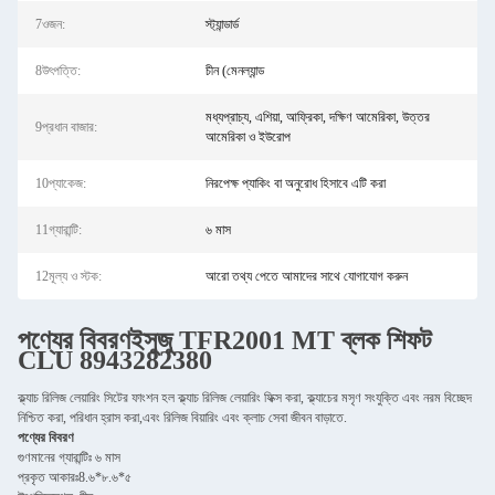
7ওজন:
স্ট্যান্ডার্ড
8উৎপত্তি:
চীন (মেনল্যান্ড
মধ্যপ্রাচ্য, এশিয়া, আফ্রিকা, দক্ষিণ আমেরিকা, উত্তর
9প্রধান বাজার:
আমেরিকা ও ইউরোপ
10প্যাকেজ:
নিরপেক্ষ প্যাকিং বা অনুরোধ হিসাবে এটি করা
11গ্যারান্টি:
৬ মাস
12মূল্য ও স্টক:
আরো তথ্য পেতে আমাদের সাথে যোগাযোগ করুন
পণ্যের বিবরণ
ইসুজু TFR2001 MT ব্লক শিফট
CLU 8943282380
ক্ল্যাচ রিলিজ লেয়ারিং সিটের ফাংশন হল ক্ল্যাচ রিলিজ লেয়ারিং ফিক্স করা, ক্ল্যাচের মসৃণ সংযুক্তি এবং নরম বিচ্ছেদ
নিশ্চিত করা, পরিধান হ্রাস করা,এবং রিলিজ বিয়ারিং এবং ক্লাচ সেবা জীবন বাড়াতে.
পণ্যের বিবরণ
গুণমানের গ্যারান্টিঃ ৬ মাস
প্রকৃত আকারঃ8.৬*৮.৬*৫