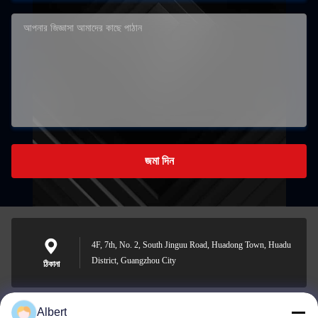
জমা দিন
4F, 7th, No. 2, South Jinguu Road, Huadong Town, Huadu
District, Guangzhou City
ঠিকানা
Albert