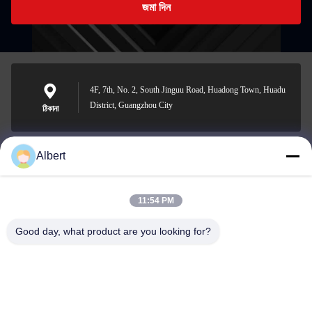
জমা দিন
4F, 7th, No. 2, South Jinguu Road, Huadong Town, Huadu
District, Guangzhou City
ঠিকানা
Albert
james@yimiautoparts.com
ই-মেইল
11:54 PM
Good day, what product are you looking for?
0086-17820569171
ফোন