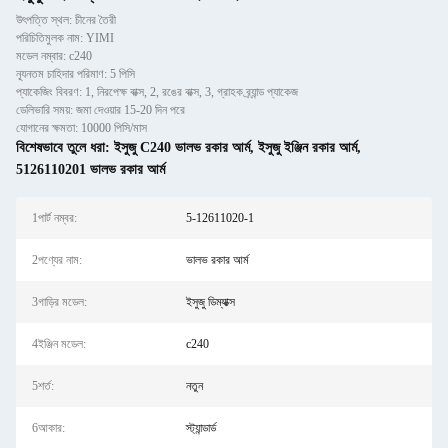
উৎপত্তি স্থল: চীনের তৈরী
পরিচিতিমুলক নাম: YIMI
মডেল নম্বার: c240
ন্যূনতম চাহিদার পরিমাণ: 5 পিসি
প্যাকেজিং বিবরণ: 1, নিরপেক্ষ বাক্স, 2, রঙের বাক্স, 3, গ্রাহক ব্র্যান্ড প্যাকেজ
ডেলিভারি সময়: জমা দেওয়ার 15-20 দিন পরে
যোগানের ক্ষমতা: 10000 পিসি/মাস
বিশেষভাবে তুলে ধরা:
ইসুজু C240 ভালভ রকার আর্ম
,
ইসুজু ইঞ্জিন রকার আর্ম
,
5126110201 ভালভ রকার আর্ম
1পার্ট নম্বর:
5-12611020-1
2পণ্যের নাম:
ভালভ রকার আর্ম
3গাড়ির মডেল:
ইসুজু ডিম্যাক্স
4ইঞ্জিন মডেল:
c240
5শর্ত:
নতুন
6আকার:
স্ট্যান্ডার্ড