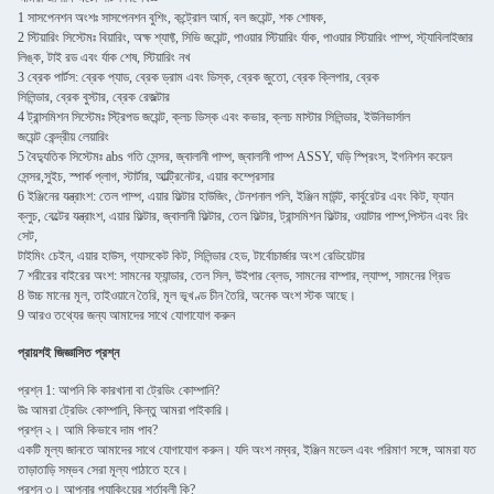
1 সাসপেনশন অংশঃ সাসপেনশন বুশিং, কন্ট্রোল আর্ম, বল জয়েন্ট, শক শোষক,
2 স্টিয়ারিং সিস্টেমঃ বিয়ারিং, অক্ষ শ্যাফ্ট, সিভি জয়েন্ট, পাওয়ার স্টিয়ারিং র্যাক, পাওয়ার স্টিয়ারিং পাম্প, স্ট্যাবিলাইজার
লিঙ্ক, টাই রড এবং র্যাক শেষ, স্টিয়ারিং নখ
3 ব্রেক পার্টস: ব্রেক প্যাড, ব্রেক ড্রাম এবং ডিস্ক, ব্রেক জুতো, ব্রেক ক্লিপার, ব্রেক
সিলিন্ডার, ব্রেক বুস্টার, ব্রেক রেজল্টার
4 ট্রান্সমিশন সিস্টেমঃ স্ট্রিপড জয়েন্ট, ক্লচ ডিস্ক এবং কভার, ক্লচ মাস্টার সিলিন্ডার, ইউনিভার্সাল
জয়েন্ট কেন্দ্রীয় লেয়ারিং
5 বৈদ্যুতিক সিস্টেমঃ abs গতি সেন্সর, জ্বালানী পাম্প, জ্বালানী পাম্প ASSY, ঘড়ি স্প্রিংস, ইগনিশন কয়েল
সেন্সর,সুইচ, স্পার্ক প্লাগ, স্টার্টার, আল্ট্রিনেটর, এয়ার কম্প্রেসার
6 ইঞ্জিনের যন্ত্রাংশ: তেল পাম্প, এয়ার ফিল্টার হাউজিং, টেনশনাল পলি, ইঞ্জিন মাউন্ট, কার্বুরেটর এবং কিট, ফ্যান
ক্লুচ, বেল্টের যন্ত্রাংশ, এয়ার ফিল্টার, জ্বালানী ফিল্টার, তেল ফিল্টার, ট্রান্সমিশন ফিল্টার, ওয়াটার পাম্প,পিস্টন এবং রিং
সেট,
টাইমিং চেইন, এয়ার হাউস, গ্যাসকেট কিট, সিলিন্ডার হেড, টার্বোচার্জার অংশ রেডিয়েটার
7 শরীরের বাইরের অংশ: সামনের ফ্যান্ডার, তেল সিল, উইপার ব্লেড, সামনের বাম্পার, ল্যাম্প, সামনের গ্রিড
8 উচ্চ মানের মূল, তাইওয়ানে তৈরি, মূল ভূখণ্ড চীন তৈরি, অনেক অংশ স্টক আছে।
9 আরও তথ্যের জন্য আমাদের সাথে যোগাযোগ করুন
প্রায়শই জিজ্ঞাসিত প্রশ্ন
প্রশ্ন 1: আপনি কি কারখানা বা ট্রেডিং কোম্পানি?
উঃ আমরা ট্রেডিং কোম্পানি, কিন্তু আমরা পাইকারি।
প্রশ্ন ২। আমি কিভাবে দাম পাব?
একটি মূল্য জানতে আমাদের সাথে যোগাযোগ করুন। যদি অংশ নম্বর, ইঞ্জিন মডেল এবং পরিমাণ সঙ্গে, আমরা যত
তাড়াতাড়ি সম্ভব সেরা মূল্য পাঠাতে হবে।
প্রশ্ন ৩। আপনার প্যাকিংয়ের শর্তাবলী কি?