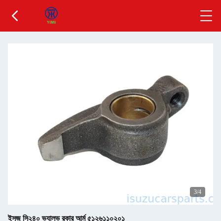
3
/4
ইসুজু সি২৪০ ভ্যালভ রকার আর্ম ৫১২৬১১০২০১