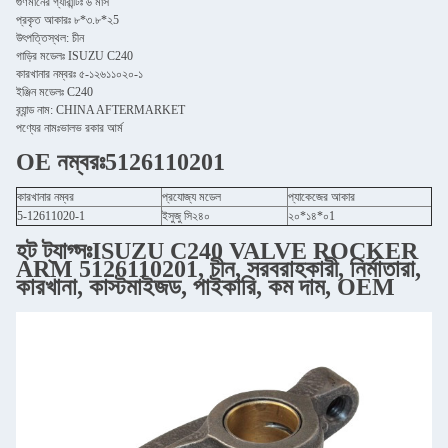
গুণমানের গ্যারান্টিঃ ৬ মাস
প্রকৃত আকারঃ ৮*৩.৮*২5
উৎপত্তিস্থল: চীন
গাড়ির মডেলঃ ISUZU C240
কারখানার নম্বরঃ ৫-১২৬১১০২০-১
ইঞ্জিন মডেলঃ C240
ব্র্যান্ড নাম: CHINA AFTERMARKET
পণ্যের নামঃভালভ রকার আর্ম
OE নম্বরঃ5126110201
কারখানার নম্বর
প্রযোজ্য মডেল
প্যাকেজের আকার
5-12611020-1
ইসুজু সি২৪০
২০*১৪*০1
হট ট্যাগ্সঃISUZU C240 VALVE ROCKER
ARM 5126110201, চীন, সরবরাহকারী, নির্মাতারা,
কারখানা, কাস্টমাইজড, পাইকারি, কম দাম, OEM