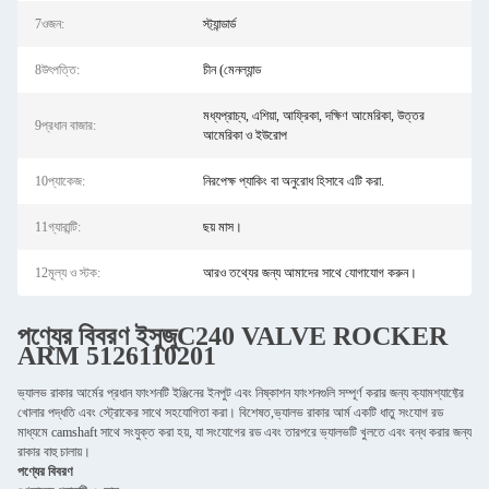
7ওজন:
স্ট্যান্ডার্ড
8উৎপত্তি:
চীন (মেনল্যান্ড
মধ্যপ্রাচ্য, এশিয়া, আফ্রিকা, দক্ষিণ আমেরিকা, উত্তর
9প্রধান বাজার:
আমেরিকা ও ইউরোপ
10প্যাকেজ:
নিরপেক্ষ প্যাকিং বা অনুরোধ হিসাবে এটি করা.
11গ্যারান্টি:
ছয় মাস।
12মূল্য ও স্টক:
আরও তথ্যের জন্য আমাদের সাথে যোগাযোগ করুন।
পণ্যের বিবরণ
ইসুজু
C240 VALVE ROCKER
ARM 5126110201
ভ্যালভ রাকার আর্মের প্রধান ফাংশনটি ইঞ্জিনের ইনপুট এবং নিষ্কাশন ফাংশনগুলি সম্পূর্ণ করার জন্য ক্যামশ্যাফ্টের
খোলার পদ্ধতি এবং স্ট্রোকের সাথে সহযোগিতা করা। বিশেষত,ভ্যালভ রাকার আর্ম একটি ধাতু সংযোগ রড
মাধ্যমে camshaft সাথে সংযুক্ত করা হয়, যা সংযোগের রড এবং তারপরে ভ্যালভটি খুলতে এবং বন্ধ করার জন্য
রাকার বাহু চালায়।
পণ্যের বিবরণ