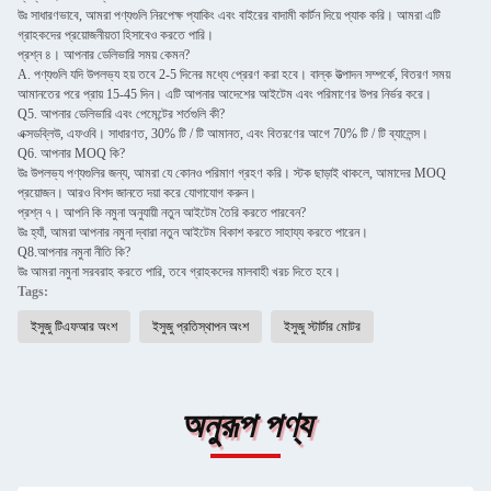
উঃ সাধারণভাবে, আমরা পণ্যগুলি নিরপেক্ষ প্যাকিং এবং বাইরের বাদামী কার্টন দিয়ে প্যাক করি। আমরা এটি
গ্রাহকদের প্রয়োজনীয়তা হিসাবেও করতে পারি।
প্রশ্ন ৪। আপনার ডেলিভারি সময় কেমন?
A. পণ্যগুলি যদি উপলভ্য হয় তবে 2-5 দিনের মধ্যে প্রেরণ করা হবে। বাল্ক উত্পাদন সম্পর্কে, বিতরণ সময়
আমানতের পরে প্রায় 15-45 দিন। এটি আপনার আদেশের আইটেম এবং পরিমাণের উপর নির্ভর করে।
Q5. আপনার ডেলিভারি এবং পেমেন্টের শর্তগুলি কী?
এক্সডব্লিউ, এফওবি। সাধারণত, 30% টি / টি আমানত, এবং বিতরণের আগে 70% টি / টি ব্যালেন্স।
Q6. আপনার MOQ কি?
উঃ উপলভ্য পণ্যগুলির জন্য, আমরা যে কোনও পরিমাণ গ্রহণ করি। স্টক ছাড়াই থাকলে, আমাদের MOQ
প্রয়োজন। আরও বিশদ জানতে দয়া করে যোগাযোগ করুন।
প্রশ্ন ৭। আপনি কি নমুনা অনুযায়ী নতুন আইটেম তৈরি করতে পারবেন?
উঃ হ্যাঁ, আমরা আপনার নমুনা দ্বারা নতুন আইটেম বিকাশ করতে সাহায্য করতে পারেন।
Q8.আপনার নমুনা নীতি কি?
উঃ আমরা নমুনা সরবরাহ করতে পারি, তবে গ্রাহকদের মালবাহী খরচ দিতে হবে।
Tags:
ইসুজু টিএফআর অংশ
ইসুজু প্রতিস্থাপন অংশ
ইসুজু স্টার্টার মোটর
অনুরূপ পণ্য