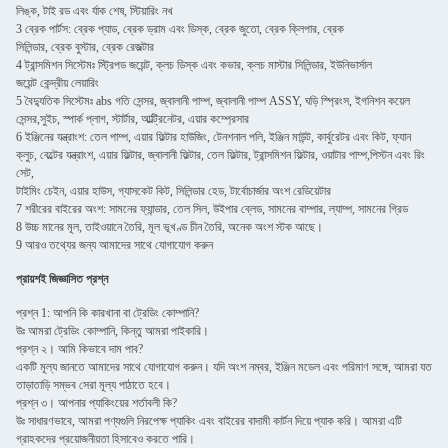
লিঙ্ক, টাই রড এবং র্যাক শেষ, স্টিয়ারিং নখ
3 ব্রেক পার্টস: ব্রেক প্যাড, ব্রেক ড্রাম এবং ডিস্ক, ব্রেক জুতো, ব্রেক ক্লিপার, ব্রেক
সিলিন্ডার, ব্রেক বুস্টার, ব্রেক রেজল্টার
4 ট্রান্সমিশন সিস্টেমঃ স্ট্রিপড জয়েন্ট, ক্লচ ডিস্ক এবং কভার, ক্লচ মাস্টার সিলিন্ডার, ইউনিভার্সাল
জয়েন্ট কেন্দ্রীয় লেয়ারিং
5 বৈদ্যুতিক সিস্টেমঃ abs গতি সেন্সর, জ্বালানী পাম্প, জ্বালানী পাম্প ASSY, ঘড়ি স্প্রিংস, ইগনিশন কয়েল
সেন্সর,সুইচ, স্পার্ক প্লাগ, স্টার্টার, আল্ট্রিনেটর, এয়ার কম্প্রেসার
6 ইঞ্জিনের যন্ত্রাংশ: তেল পাম্প, এয়ার ফিল্টার হাউজিং, টেনশনাল পলি, ইঞ্জিন মাউন্ট, কার্বুরেটর এবং কিট, ফ্যান
ক্লুচ, বেল্টের যন্ত্রাংশ, এয়ার ফিল্টার, জ্বালানী ফিল্টার, তেল ফিল্টার, ট্রান্সমিশন ফিল্টার, ওয়াটার পাম্প,পিস্টন এবং রিং
সেট,
টাইমিং চেইন, এয়ার হাউস, গ্যাসকেট কিট, সিলিন্ডার হেড, টার্বোচার্জার অংশ রেডিয়েটার
7 শরীরের বাইরের অংশ: সামনের ফ্যান্ডার, তেল সিল, উইপার ব্লেড, সামনের বাম্পার, ল্যাম্প, সামনের গ্রিড
8 উচ্চ মানের মূল, তাইওয়ানে তৈরি, মূল ভূখণ্ড চীন তৈরি, অনেক অংশ স্টক আছে।
9 আরও তথ্যের জন্য আমাদের সাথে যোগাযোগ করুন
প্রায়শই জিজ্ঞাসিত প্রশ্ন
প্রশ্ন 1: আপনি কি কারখানা বা ট্রেডিং কোম্পানি?
উঃ আমরা ট্রেডিং কোম্পানি, কিন্তু আমরা পাইকারি।
প্রশ্ন ২। আমি কিভাবে দাম পাব?
একটি মূল্য জানতে আমাদের সাথে যোগাযোগ করুন। যদি অংশ নম্বর, ইঞ্জিন মডেল এবং পরিমাণ সঙ্গে, আমরা যত
তাড়াতাড়ি সম্ভব সেরা মূল্য পাঠাতে হবে।
প্রশ্ন ৩। আপনার প্যাকিংয়ের শর্তাবলী কি?
উঃ সাধারণভাবে, আমরা পণ্যগুলি নিরপেক্ষ প্যাকিং এবং বাইরের বাদামী কার্টন দিয়ে প্যাক করি। আমরা এটি
গ্রাহকদের প্রয়োজনীয়তা হিসাবেও করতে পারি।