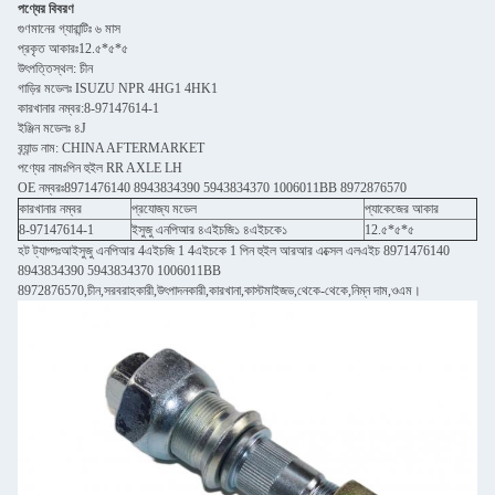
পণ্যের বিবরণ
গুণমানের গ্যারান্টিঃ ৬ মাস
প্রকৃত আকারঃ12.৫*৫*৫
উৎপত্তিস্থল: চীন
গাড়ির মডেলঃ ISUZU NPR 4HG1 4HK1
কারখানার নম্বর:8-97147614-1
ইঞ্জিন মডেলঃ ৪J
ব্র্যান্ড নাম: CHINA AFTERMARKET
পণ্যের নামঃপিন হুইল RR AXLE LH
OE নম্বরঃ8971476140 8943834390 5943834370 1006011BB 8972876570
কারখানার নম্বর
প্রযোজ্য মডেল
প্যাকেজের আকার
8-97147614-1
ইসুজু এনপিআর ৪এইচজি১ ৪এইচকে১
12.৫*৫*৫
হট ট্যাগ্সঃআইসুজু এনপিআর 4এইচজি 1 4এইচকে 1 পিন হুইল আরআর এক্সেল এলএইচ 8971476140
8943834390 5943834370 1006011BB
8972876570,চীন,সরবরাহকারী,উৎপাদনকারী,কারখানা,কাস্টমাইজড,থেকে-থেকে,নিম্ন দাম,ওএম।