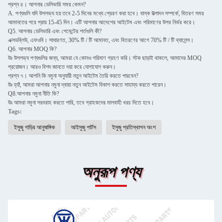
প্রশ্ন ৪। আপনার ডেলিভারি সময় কেমন?
A. পণ্যগুলি যদি উপলভ্য হয় তবে 2-5 দিনের মধ্যে প্রেরণ করা হবে। বাল্ক উত্পাদন সম্পর্কে, বিতরণ সময়
আমানতের পরে প্রায় 15-45 দিন। এটি আপনার আদেশের আইটেম এবং পরিমাণের উপর নির্ভর করে।
Q5. আপনার ডেলিভারি এবং পেমেন্টের শর্তগুলি কী?
এক্সডব্লিউ, এফওবি। সাধারণত, 30% টি / টি আমানত, এবং বিতরণের আগে 70% টি / টি ব্যালেন্স।
Q6. আপনার MOQ কি?
উঃ উপলভ্য পণ্যগুলির জন্য, আমরা যে কোনও পরিমাণ গ্রহণ করি। স্টক ছাড়াই থাকলে, আমাদের MOQ
প্রয়োজন। আরও বিশদ জানতে দয়া করে যোগাযোগ করুন।
প্রশ্ন ৭। আপনি কি নমুনা অনুযায়ী নতুন আইটেম তৈরি করতে পারবেন?
উঃ হ্যাঁ, আমরা আপনার নমুনা দ্বারা নতুন আইটেম বিকাশ করতে সাহায্য করতে পারেন।
Q8.আপনার নমুনা নীতি কি?
উঃ আমরা নমুনা সরবরাহ করতে পারি, তবে গ্রাহকদের মালবাহী খরচ দিতে হবে।
Tags:
ইসুজু গাড়ির আনুষাঙ্গিক
আইসুজু পার্টস
ইসুজু প্রতিস্থাপন অংশ
অনুরূপ পণ্য