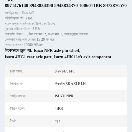
8971476140 8943834390 5943834370 1006011BB 8972876570
উৎপত্তি স্থল: চীনের তৈরী
পরিচিতিমুলক নাম: YIMI
মডেল নম্বার: এনপিআর ৪এইচজি১ ৪এইচকে১
ন্যূনতম চাহিদার পরিমাণ: 5 পিসি
প্যাকেজিং বিবরণ: 1, নিরপেক্ষ বাক্স, 2, রঙের বাক্স, 3, গ্রাহক ব্র্যান্ড প্যাকেজ
ডেলিভারি সময়: জমা দেওয়ার 15-20 দিন পরে
যোগানের ক্ষমতা: 10000 পিসি/মাস
বিশেষভাবে তুলে ধরা:
Isuzu NPR axle pin wheel
,
Isuzu 4HG1 rear axle part
,
Isuzu 4HK1 left axle component
1পার্ট নম্বর:
8-97147614-1
2পণ্যের নাম:
পিন হুইল RR AXLE LH
3গাড়ির মডেল:
ISUZU NPR
4ইঞ্জিন মডেল:
4HG1
5শর্ত:
নতুন