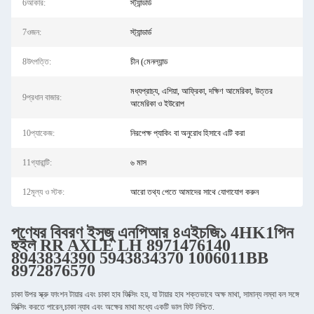
6আকার:
স্ট্যান্ডার্ড
7ওজন:
স্ট্যান্ডার্ড
8উৎপত্তি:
চীন (মেনল্যান্ড
মধ্যপ্রাচ্য, এশিয়া, আফ্রিকা, দক্ষিণ আমেরিকা, উত্তর
9প্রধান বাজার:
আমেরিকা ও ইউরোপ
10প্যাকেজ:
নিরপেক্ষ প্যাকিং বা অনুরোধ হিসাবে এটি করা
11গ্যারান্টি:
৬ মাস
12মূল্য ও স্টক:
আরো তথ্য পেতে আমাদের সাথে যোগাযোগ করুন
পণ্যের বিবরণ
ইসুজু
এনপিআর
৪এইচজি১
4HK1
পিন
হুইল RR AXLE LH 8971476140
8943834390 5943834370 1006011BB
8972876570
চাকা উপর স্ক্রু ফাংশন টায়ার এবং চাকা হাব ফিক্সিং হয়, যা টায়ার হাব শক্তভাবে অক্ষ মাথা, সামান্য লম্বা বল সঙ্গে
ফিক্সিং করতে পারেন,চাকা ন্যাব এবং অক্ষের মাথা মধ্যে একটি ভাল ফিট নিশ্চিত.