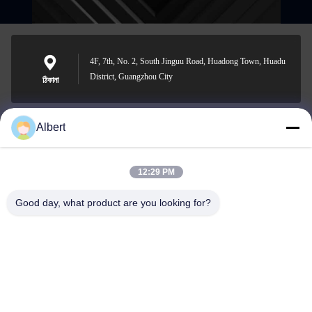
4F, 7th, No. 2, South Jinguu Road, Huadong Town, Huadu
District, Guangzhou City
ঠিকানা
Albert
james@yimiautoparts.com
ই-মেইল
12:29 PM
Good day, what product are you looking for?
0086-17820569171
ফোন