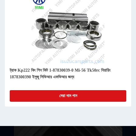
ট্রাক Kp222 কিং পিন কিট 1-87830039-0 Mi-56 Tk50rc বিয়ারিং
1878300390 ইসুজু সিভিআর এফভিআর জন্য
সেরা দাম পান