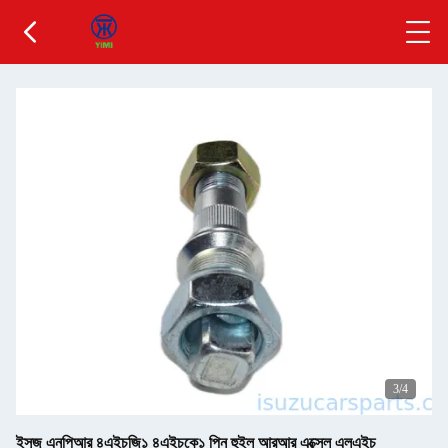
3
/4
ইসুজু এনপিআর ৪এইচজি১ ৪এইচকে১ পিন হুইল আরআর এক্সেল এলএইচ