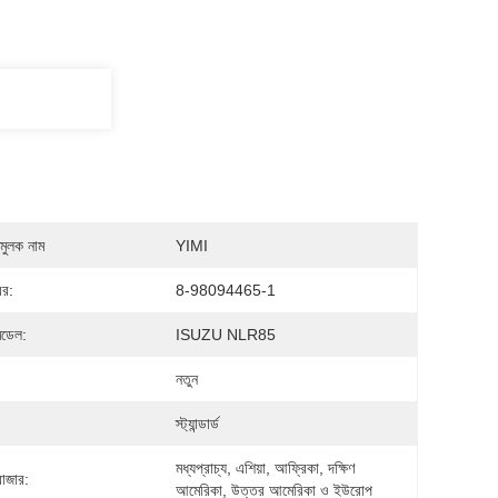
মুলক নাম
YIMI
বর:
8-98094465-1
মডেল:
ISUZU NLR85
নতুন
স্ট্যান্ডার্ড
মধ্যপ্রাচ্য, এশিয়া, আফ্রিকা, দক্ষিণ 
বাজার:
আমেরিকা, উত্তর আমেরিকা ও ইউরোপ