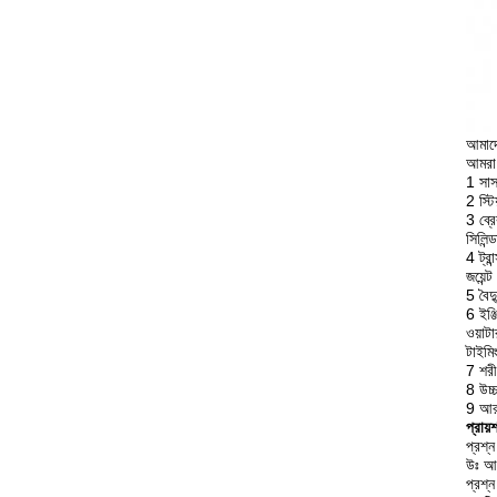
আমাদে
আমরা 
1 সাস
2 স্টি
3 ব্রে
সিলিন্
4 ট্রা
জয়েন্ট
5 বৈদ্
6 ইঞ্জ
ওয়াটা
টাইমিং
7 শরী
8 উচ্
9 আর
প্রায়
প্রশ্
উঃ আম
প্রশ্