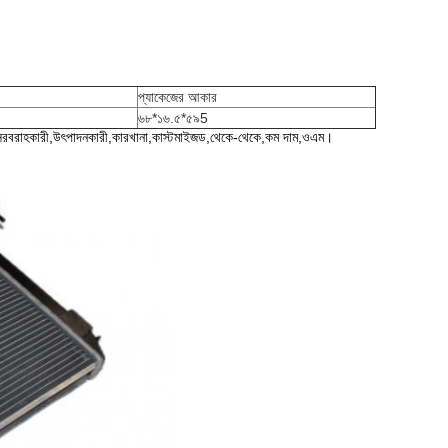
প্যাকেজের আকার
৬৮*১৬.৫*৫৯5
রাহকারী,উৎপাদনকারী,কারখানা,কাস্টমাইজড,থেকে-থেকে,কম দাম,ওএম।