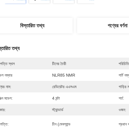
বিস্তারিত তথ্য
পণ্যের বর্ণনা
স্তারিত তথ্য
পত্তি স্থল
চীনের তৈরী
পরিচিতি
েল নম্বার
NLR85 NMR
পার্ট নম্
্যের নাম:
রেডিয়েটর এএসএম
গাড়ির 
্জিন মডেল:
4 ঘন্টা
শর্ত:
কার:
স্ট্যান্ডার্ড
ওজন:
পত্তি:
চীন (মেনল্যান্ড
প্রধান 