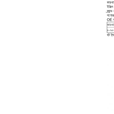
কারখ
ইঞ্জি
ব্র্
পণ্যে
OE 
কারখা
৮-৯৮
হট ট