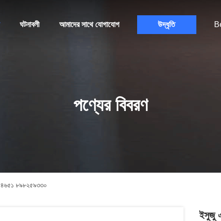
ঘটনাবলী
আমাদের সাথে যোগাযোগ
উদ্ধৃতি
B
পণ্যের বিবরণ
৯৪৪৬৫১ ৮৯৮২৫৯৩৩০
ইসুজু