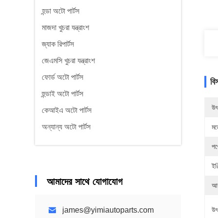
হন্ডা অটো পার্টস
মাজদা খুচরা যন্ত্রাংশ
জ্যাক রিপার্টস
জেএমসি খুচরা যন্ত্রাংশ
ফোর্ড অটো পার্টস
বি
হুন্ডাই অটো পার্টস
উৎ
কেআইএ অটো পার্টস
অন্যান্য অটো পার্টস
মড
পণ
ইঞ
আমাদের সাথে যোগাযোগ
আ
james@yimiautoparts.com
উৎ