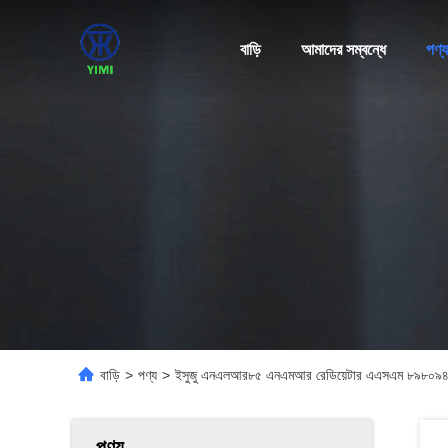
বাড়ি
আমাদের সম্বন্ধে
পণ্য
বাড়ি
>
পণ্য
>
ইসুজু এনএলআর৮৫ এনএমআর রেডিয়েটার এএসএম ৮৯৮০
পণ্য