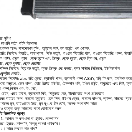
র সুবিধা
জাপানি অটো পার্টস বিশেষজ্ঞ
পেনশন অংশঃ সাসপেনশন বুশিং, কন্ট্রোল আর্ম, বল জয়েন্ট, শক শোষক,
য়ারিং সিস্টেমঃ বিয়ারিং, অক্ষ শ্যাফ্ট, সিভি জয়েন্ট, পাওয়ার স্টিয়ারিং র্যাক, পাওয়ার স্টিয়ারিং পাম্প, স
ক পার্টস: ব্রেক প্যাড, ব্রেক ড্রাম এবং ডিস্ক, ব্রেক জুতো, ব্রেক ক্লিপার, ব্রেক
ডার, ব্রেক বুস্টার, ব্রেক রেজল্টার
ন্সমিশন সিস্টেমঃ স্ট্রিপড জয়েন্ট, ক্লচ ডিস্ক এবং কভার, ক্লচ মাস্টার সিলিন্ডার, ইউনিভার্সাল
 কেন্দ্রীয় লেয়ারিং
যুতিক সিস্টেমঃ abs গতি সেন্সর, জ্বালানী পাম্প, জ্বালানী পাম্প ASSY, ঘড়ি স্প্রিংস, ইগনিশন কয়েল সেন
িনের যন্ত্রাংশ: তেল পাম্প, এয়ার ফিল্টার হাউজিং, টেনশনাল পলি, ইঞ্জিন মাউন্ট, কার্বুরেটর এবং কিট, ফ্যান ক্ল
র পাম্প,পিস্টন এবং রিং সেট,
 চেইন, এয়ার হাউস, গ্যাসকেট কিট, সিলিন্ডার হেড, টার্বোচার্জার অংশ রেডিয়েটার
রের বাইরের অংশ: সামনের ফ্যান্ডার, তেল সিল, উইপার ব্লেড, সামনের বাম্পার, ল্যাম্প, সামনের গ্রিড
চ মানের মূল, তাইওয়ানে তৈরি, মূল ভূখণ্ড চীন তৈরি, অনেক অংশ স্টক আছে।
ও তথ্যের জন্য আমাদের সাথে যোগাযোগ করুন
শই জিজ্ঞাসিত প্রশ্ন
ন 1: আপনি কি কারখানা বা ট্রেডিং কোম্পানি?
রা ট্রেডিং কোম্পানি, কিন্তু আমরা পাইকারি।
ন ২। আমি কিভাবে দাম পাব?