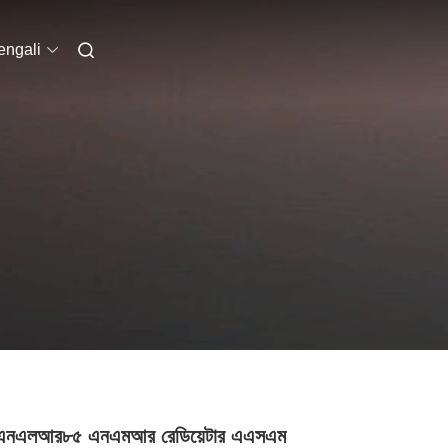
engali
 এনএলআর৮৫ এনএমআর রেডিয়েটার এএসএম