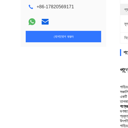
+86-17820569171
প্
মূ
যোগাযোগ করুন
বি
পণ্
পণ্
গাড়ি
সঞ্চা
একটি 
তাপমা
পণ্যে
গুণমান
প্রক
উৎপত্
গাড়