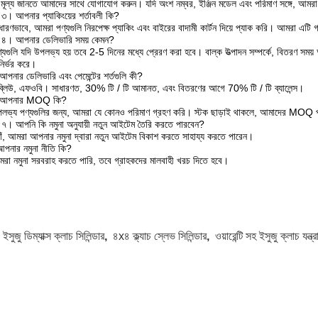
মূল্য জানতে আমাদের সাথে যোগাযোগ করুন। যদি অংশ নম্বর, ইঞ্জিন মডেল এবং পরিমাণ সঙ্গে, আমরা য
ন ৩। আপনার প্যাকিংয়ের শর্তাবলী কি?
ধারণভাবে, আমরা পণ্যগুলি নিরপেক্ষ প্যাকিং এবং বাইরের বাদামী কার্টন দিয়ে প্যাক করি। আমরা এটি
ন ৪। আপনার ডেলিভারি সময় কেমন?
্যগুলি যদি উপলভ্য হয় তবে 2-5 দিনের মধ্যে প্রেরণ করা হবে। বাল্ক উত্পাদন সম্পর্কে, বিতরণ
ির্ভর করে।
পনার ডেলিভারি এবং পেমেন্টের শর্তগুলি কী?
ব্লিউ, এফওবি। সাধারণত, 30% টি / টি আমানত, এবং বিতরণের আগে 70% টি / টি ব্যালেন্স।
 আপনার MOQ কি?
লভ্য পণ্যগুলির জন্য, আমরা যে কোনও পরিমাণ গ্রহণ করি। স্টক ছাড়াই থাকলে, আমাদের MOQ
ন ৭। আপনি কি নমুনা অনুযায়ী নতুন আইটেম তৈরি করতে পারবেন?
যাঁ, আমরা আপনার নমুনা দ্বারা নতুন আইটেম বিকাশ করতে সাহায্য করতে পারেন।
পনার নমুনা নীতি কি?
রা নমুনা সরবরাহ করতে পারি, তবে গ্রাহকদের মালবাহী খরচ দিতে হবে।
:
ইসুজু ডিম্যাক্স ক্লাচ সিলিন্ডার
,
৪x৪ ক্ল্যাচ স্লেভ সিলিন্ডার
,
ওয়ারেন্টি সহ ইসুজু ক্লাচ যন্ত্