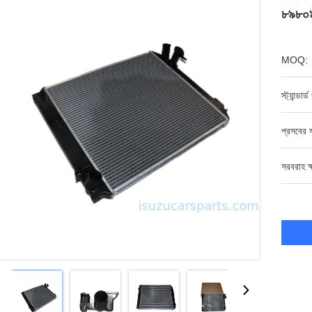
৮৯৮০
MOQ:
স্ট্যান্ডার
প্রসবের স
সরবরাহ ক্