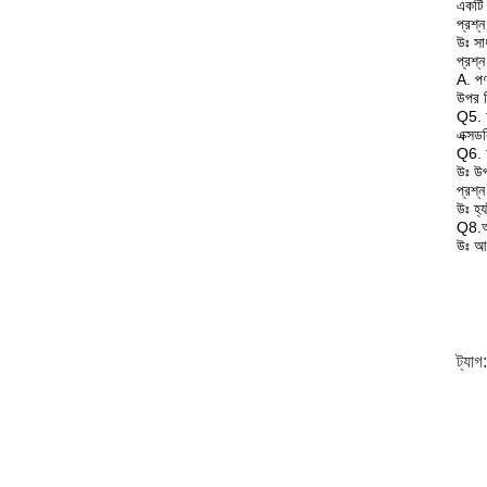
একটি 
প্রশ্
উঃ সা
প্রশ্
A. পণ
উপর ন
Q5. আ
এক্সড
Q6.
উঃ উপ
প্রশ্
উঃ হ্
Q8.আ
উঃ আম
ট্যাগ