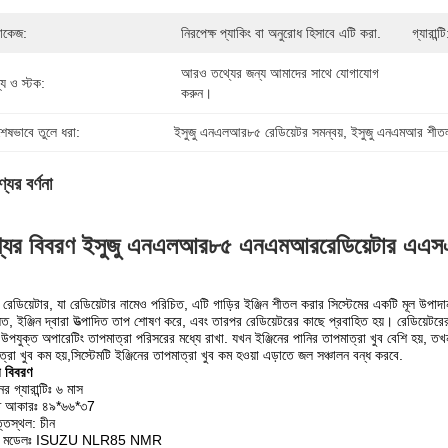
যাকেজ:
নিরপেক্ষ প্যাকিং বা অনুরোধ হিসাবে এটি করা.
গ্যারান্টি
আরও তথ্যের জন্য আমাদের সাথে যোগাযোগ 
ল্য ও স্টক:
করুন।
শেষভাবে তুলে ধরা:
ইসুজু এনএলআর৮৫ রেডিয়েটর সমন্বয়
, 
ইসুজু এনএমআর শীতল
যের বর্ণনা
যের বিবরণ
ইসুজু
এনএলআর৮৫
এনএমআর
রেডিয়েটার 
র রেডিয়েটার, যা রেডিয়েটার নামেও পরিচিত, এটি গাড়ির ইঞ্জিন শীতল করার সিস্টেমের একটি মূল উপাদা
লিত, ইঞ্জিন দ্বারা উত্পাদিত তাপ শোষণ করে, এবং তারপর রেডিয়েটরের কাছে প্রবাহিত হয়। রেডিয়েটরের
উপযুক্ত অপারেটিং তাপমাত্রা পরিসরের মধ্যে রাখা. যখন ইঞ্জিনের পানির তাপমাত্রা খুব বেশি হয়, তখন
ত্রা খুব কম হয়,সিস্টেমটি ইঞ্জিনের তাপমাত্রা খুব কম হওয়া এড়াতে জল সঞ্চালন বন্ধ করবে.
র বিবরণ
ের গ্যারান্টিঃ ৬ মাস
ৃত আকারঃ ৪৯*৬৬*৩7
তিস্থল: চীন
ির মডেলঃ ISUZU NLR85 NMR