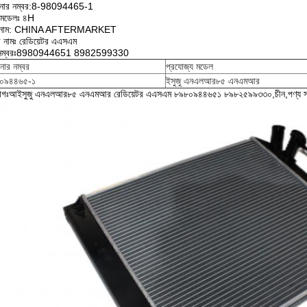
ানার নম্বর:8-98094465-1
ন মডেলঃ ৪H
যান্ড নাম: CHINA AFTERMARKET
র নামঃ রেডিয়েটর এএসএম
নম্বরঃ8980944651 8982599330
নার নম্বর
প্রযোজ্য মডেল
০৯৪৪৬৫-১
ইসুজু এনএলআর৮৫ এনএমআর
্যাগঃআইসুজু এনএলআর৮৫ এনএমআর রেডিয়েটর এএসএম ৮৯৮০৯৪৪৬৫১ ৮৯৮২৫৯৯৩৩০,চীন,পণ্য সরব