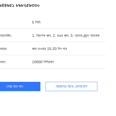
৯৪৪৬৫১ ৮৯৮২৫৯৩৩০
5 পিসি
্ড প্যাকেজিং:
1, নিরপেক্ষ বাক্স, 2, রঙের বাক্স, 3, গ্রাহক ব্র্যান্ড প্যাকেজ
ময়ের:
জমা দেওয়ার 15-20 দিন পরে
ষমতা:
10000 পিসি/মাস
সেরা দাম পান
আমাদের সাথে যোগাযোগ