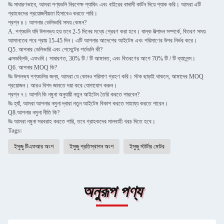
উঃ সাধারণভাবে, আমরা পণ্যগুলি নিরপেক্ষ প্যাকিং এবং বাইরের বাদামী কার্টন দিয়ে প্যাক করি। আমরা এটি
গ্রাহকদের প্রয়োজনীয়তা হিসাবেও করতে পারি।
প্রশ্ন ৪। আপনার ডেলিভারি সময় কেমন?
A. পণ্যগুলি যদি উপলভ্য হয় তবে 2-5 দিনের মধ্যে প্রেরণ করা হবে। বাল্ক উত্পাদন সম্পর্কে, বিতরণ সময়
আমানতের পরে প্রায় 15-45 দিন। এটি আপনার আদেশের আইটেম এবং পরিমাণের উপর নির্ভর করে।
Q5. আপনার ডেলিভারি এবং পেমেন্টের শর্তগুলি কী?
এক্সডব্লিউ, এফওবি। সাধারণত, 30% টি / টি আমানত, এবং বিতরণের আগে 70% টি / টি ব্যালেন্স।
Q6. আপনার MOQ কি?
উঃ উপলভ্য পণ্যগুলির জন্য, আমরা যে কোনও পরিমাণ গ্রহণ করি। স্টক ছাড়াই থাকলে, আমাদের MOQ
প্রয়োজন। আরও বিশদ জানতে দয়া করে যোগাযোগ করুন।
প্রশ্ন ৭। আপনি কি নমুনা অনুযায়ী নতুন আইটেম তৈরি করতে পারবেন?
উঃ হ্যাঁ, আমরা আপনার নমুনা দ্বারা নতুন আইটেম বিকাশ করতে সাহায্য করতে পারেন।
Q8.আপনার নমুনা নীতি কি?
উঃ আমরা নমুনা সরবরাহ করতে পারি, তবে গ্রাহকদের মালবাহী খরচ দিতে হবে।
Tags:
ইসুজু টিএফআর অংশ
ইসুজু প্রতিস্থাপন অংশ
ইসুজু স্টার্টার মোটর
অনুরূপ পণ্য