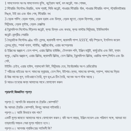
1 সাসপেনশন অংশঃ সাসপেনশন বুশিং, কন্ট্রোল আর্ম, বল জয়েন্ট, শক শোষক,
2 স্টিয়ারিং সিস্টেমঃ বিয়ারিং, অক্ষ শ্যাফ্ট, সিভি জয়েন্ট, পাওয়ার স্টিয়ারিং র্যাক, পাওয়ার স্টিয়ারিং পাম্প, স্ট্যাবিলাইজার
লিঙ্ক, টাই রড এবং র্যাক শেষ, স্টিয়ারিং নখ
3 ব্রেক পার্টস: ব্রেক প্যাড, ব্রেক ড্রাম এবং ডিস্ক, ব্রেক জুতো, ব্রেক ক্লিপার, ব্রেক
সিলিন্ডার, ব্রেক বুস্টার, ব্রেক রেজল্টার
4 ট্রান্সমিশন সিস্টেমঃ স্ট্রিপড জয়েন্ট, ক্লচ ডিস্ক এবং কভার, ক্লচ মাস্টার সিলিন্ডার, ইউনিভার্সাল
জয়েন্ট কেন্দ্রীয় লেয়ারিং
5 বৈদ্যুতিক সিস্টেমঃ abs গতি সেন্সর, জ্বালানী পাম্প, জ্বালানী পাম্প ASSY, ঘড়ি স্প্রিংস, ইগনিশন কয়েল
সেন্সর,সুইচ, স্পার্ক প্লাগ, স্টার্টার, আল্ট্রিনেটর, এয়ার কম্প্রেসার
6 ইঞ্জিনের যন্ত্রাংশ: তেল পাম্প, এয়ার ফিল্টার হাউজিং, টেনশনাল পলি, ইঞ্জিন মাউন্ট, কার্বুরেটর এবং কিট, ফ্যান
ক্লুচ, বেল্টের যন্ত্রাংশ, এয়ার ফিল্টার, জ্বালানী ফিল্টার, তেল ফিল্টার, ট্রান্সমিশন ফিল্টার, ওয়াটার পাম্প,পিস্টন এবং রিং
সেট,
টাইমিং চেইন, এয়ার হাউস, গ্যাসকেট কিট, সিলিন্ডার হেড, টার্বোচার্জার অংশ রেডিয়েটার
7 শরীরের বাইরের অংশ: সামনের ফ্যান্ডার, তেল সিল, উইপার ব্লেড, সামনের বাম্পার, ল্যাম্প, সামনের গ্রিড
8 উচ্চ মানের মূল, তাইওয়ানে তৈরি, মূল ভূখণ্ড চীন তৈরি, অনেক অংশ স্টক আছে।
9 আরও তথ্যের জন্য আমাদের সাথে যোগাযোগ করুন
প্রায়শই জিজ্ঞাসিত প্রশ্ন
প্রশ্ন 1: আপনি কি কারখানা বা ট্রেডিং কোম্পানি?
উঃ আমরা ট্রেডিং কোম্পানি, কিন্তু আমরা পাইকারি।
প্রশ্ন ২। আমি কিভাবে দাম পাব?
একটি মূল্য জানতে আমাদের সাথে যোগাযোগ করুন। যদি অংশ নম্বর, ইঞ্জিন মডেল এবং পরিমাণ সঙ্গে, আমরা যত
তাড়াতাড়ি সম্ভব সেরা মূল্য পাঠাতে হবে।
প্রশ্ন ৩। আপনার প্যাকিংয়ের শর্তাবলী কি?