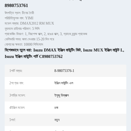
8980753761
উৎপত্তি স্থল: চীনের তৈরী
পরিচিতিমুলক নাম: YIMI
মডেল নম্বার: DMAX2012 RM MUX
ন্যূনতম চাহিদার পরিমাণ: 5 পিসি
প্যাকেজিং বিবরণ: 1, নিরপেক্ষ বাক্স, 2, রঙের বাক্স, 3, গ্রাহক ব্র্যান্ড প্যাকেজ
ডেলিভারি সময়: জমা দেওয়ার 15-20 দিন পরে
যোগানের ক্ষমতা: 10000 পিসি/মাস
বিশেষভাবে তুলে ধরা:
Isuzu DMAX ইঞ্জিন মাউন্টিং কিট
,
Isuzu MUX ইঞ্জিন মাউন্ট L
,
Isuzu ইঞ্জিন মাউন্টিং পার্ট C8980753762
1পার্ট নম্বর:
8-98075376-1
2পণ্যের নাম:
ইঞ্জিন মাউন্টিং এল
3গাড়ির মডেল:
ইসুজু ডিম্যাক্স
4ইঞ্জিন মডেল:
৪জ
5শর্ত:
নতুন