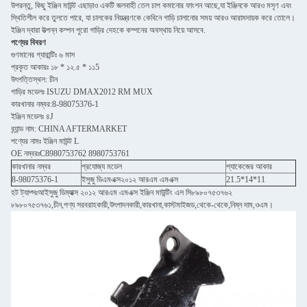
উপরন্তু, কিছু ইঞ্জিন মাউন্ট এছাড়াও একটি জলবাহী তেল চাপ কমানোর ফাংশন আছে,যা ইঞ্জিনকে আরও মসৃণ এবং
স্থিতিশীল করে তুলতে পারে, যা চালকের নিয়ন্ত্রণকে কেবিনে গাড়ি চালানোর সময় আরও আরামদায়ক করে তোলে।
ইঞ্জিন দ্বারা উত্পন্ন কম্পন পুরো গাড়ির দেহকে কম্পনের অবস্থায় নিয়ে আসবে.
পণ্যের বিবরণ
গুণমানের গ্যারান্টিঃ ৬ মাস
প্রকৃত আকারঃ ১৮ * ১২.৫ * ১১5
উৎপত্তিস্থল: চীন
গাড়ির মডেলঃ ISUZU DMAX2012 RM MUX
কারখানার নম্বর:8-98075376-1
ইঞ্জিন মডেলঃ ৪J
ব্র্যান্ড নাম: CHINA AFTERMARKET
পণ্যের নামঃ ইঞ্জিন মাউন্ট L
OE নম্বরঃC8980753762 8980753761
কারখানার নম্বর
প্রযোজ্য মডেল
প্যাকেজের আকার
8-98075376-1
ইসুজু ডিএমএক্স২০১২ আরএম এমএক্স
21.5*14*11
হট ট্যাগ্সঃআইসুজু ডিম্যাক্স ২০১২ আরএম এমএক্স ইঞ্জিন মাউন্টিং এল সি৮৯৮০৭৫৩৭৬২
৮৯৮০৭৫৩৭৬১,চীন,পণ্য সরবরাহকারী,উৎপাদনকারী,কারখানা,কাস্টমাইজড,থেকে-থেকে,নিম্ন দাম,ওএম।