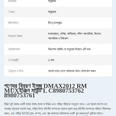
6আকার:
স্ট্যান্ডার্ড
7ওজন:
স্ট্যান্ডার্ড
8উৎপত্তি:
চীন (মেনল্যান্ড
মধ্যপ্রাচ্য, এশিয়া, আফ্রিকা, দক্ষিণ আমেরিকা, উত্তর
9প্রধান বাজার:
আমেরিকা ও ইউরোপ
10প্যাকেজ:
নিরপেক্ষ প্যাকিং বা অনুরোধ হিসাবে এটি করা
11গ্যারান্টি:
৬ মাস
12মূল্য ও স্টক:
আরো তথ্য পেতে আমাদের সাথে যোগাযোগ করুন
পণ্যের বিবরণ
ইসুজু
DMAX2012 RM
MUX
ইঞ্জিন মাউন্ট L C8980753762
8980753761
ইঞ্জিন ফুট রাবার একটি রাবার বাফার ব্লক যা ইঞ্জিন এবং গাড়ির শরীরকে সংযুক্ত করে। এর প্রধান ফাংশন হল
পাওয়ার ট্রেনকে সমর্থন করা, গাড়ির উপর গতিশীল কম্পনের প্রভাব হ্রাস করা,গতিশীল কম্পনের পরিমাণ সীমাবদ্ধ
করুন, এবং গাড়ির NVH (শব্দ, কম্পন, এবং শাব্দ রুক্ষতা) কর্মক্ষমতা একটি খুব গুরুত্বপূর্ণ ভূমিকা পালন।