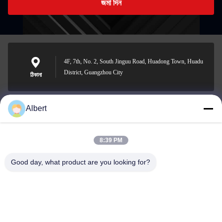
জমা দিন
4F, 7th, No. 2, South Jinguu Road, Huadong Town, Huadu
District, Guangzhou City
ঠিকানা
Albert
james@yimiautoparts.com
ই-মেইল
8:39 PM
Good day, what product are you looking for?
0086-17820569171
ফোন