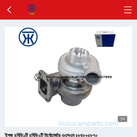
3
/4
ইসুজু ৪বিডি১টি ৪বিডি২টি টার্বোচার্জার এএসএম ৫৮৪৮০৫৮৭০