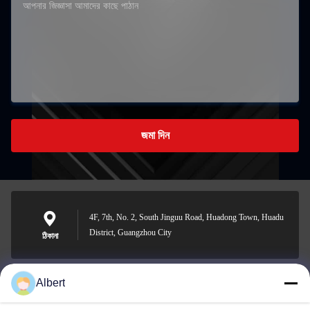
জমা দিন
4F, 7th, No. 2, South Jinguu Road, Huadong Town, Huadu
District, Guangzhou City
ঠিকানা
Albert
james@yimiautoparts.com