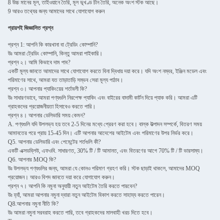
8 উচ্চ মানের মূল, তাইওয়ানে তৈরি, মূল ভূখণ্ড চীন তৈরি, অনেক অংশ স্টক আছে।
9 আরও তথ্যের জন্য আমাদের সাথে যোগাযোগ করুন
প্রায়শই জিজ্ঞাসিত প্রশ্ন
প্রশ্ন 1: আপনি কি কারখানা বা ট্রেডিং কোম্পানি?
উঃ আমরা ট্রেডিং কোম্পানি, কিন্তু আমরা পাইকারি।
প্রশ্ন ২। আমি কিভাবে দাম পাব?
একটি মূল্য জানতে আমাদের সাথে যোগাযোগ করতে বিনা দ্বিধায় দয়া করে। যদি অংশ নম্বর, ইঞ্জিন মডেল এবং
পরিমাণের সাথে, আমরা যত তাড়াতাড়ি সম্ভব সেরা মূল্য পাঠাব।
প্রশ্ন ৩। আপনার প্যাকিংয়ের শর্তাবলী কি?
উঃ সাধারণভাবে, আমরা পণ্যগুলি নিরপেক্ষ প্যাকিং এবং বাইরের বাদামী কার্টন দিয়ে প্যাক করি। আমরা এটি
গ্রাহকদের প্রয়োজনীয়তা হিসাবেও করতে পারি।
প্রশ্ন ৪। আপনার ডেলিভারি সময় কেমন?
A. পণ্যগুলি যদি উপলভ্য হয় তবে 2-5 দিনের মধ্যে প্রেরণ করা হবে। বাল্ক উত্পাদন সম্পর্কে, বিতরণ সময়
আমানতের পরে প্রায় 15-45 দিন। এটি আপনার আদেশের আইটেম এবং পরিমাণের উপর নির্ভর করে।
Q5. আপনার ডেলিভারি এবং পেমেন্টের শর্তগুলি কী?
একটি এক্সডব্লিউ, এফওবি. সাধারণত, 30% টি / টি আমানত, এবং বিতরণের আগে 70% টি / টি ভারসাম্য।
Q6. আপনার MOQ কি?
উঃ উপলভ্য পণ্যগুলির জন্য, আমরা যে কোনও পরিমাণ গ্রহণ করি। স্টক ছাড়াই থাকলে, আমাদের MOQ
প্রয়োজন। আরও বিশদ জানতে দয়া করে যোগাযোগ করুন।
প্রশ্ন ৭। আপনি কি নমুনা অনুযায়ী নতুন আইটেম তৈরি করতে পারবেন?
উঃ হ্যাঁ, আমরা আপনার নমুনা দ্বারা নতুন আইটেম বিকাশ করতে সাহায্য করতে পারেন।
Q8.আপনার নমুনা নীতি কি?
উঃ আমরা নমুনা সরবরাহ করতে পারি, তবে গ্রাহকদের মালবাহী খরচ দিতে হবে।