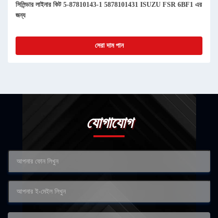
সিলিন্ডার লাইনার কিট 5-87810143-1 5878101431 ISUZU FSR 6BF1 এর
জন্য
সেরা দাম পান
যোগাযোগ