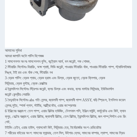
আমাদের সুবিধা
আমরা জাপানি অটো পার্টস বিশেষজ্ঞ
1 সাসপেনশন অংশঃ সাসপেনশন বুশিং, কন্ট্রোল আর্ম, বল জয়েন্ট, শক শোষক,
2 স্টিয়ারিং সিস্টেমঃ বিয়ারিং, অক্ষ শ্যাফ্ট, সিভি জয়েন্ট, পাওয়ার স্টিয়ারিং র্যাক, পাওয়ার স্টিয়ারিং পাম্প, স্ট্যাবিলাইজার
লিঙ্ক, টাই রড এবং র্যাক শেষ, স্টিয়ারিং নখ
3 ব্রেক পার্টস: ব্রেক প্যাড, ব্রেক ড্রাম এবং ডিস্ক, ব্রেক জুতো, ব্রেক ক্লিপার, ব্রেক
সিলিন্ডার, ব্রেক বুস্টার, ব্রেক রেজল্টার
4 ট্রান্সমিশন সিস্টেমঃ স্ট্রিপড জয়েন্ট, ক্লচ ডিস্ক এবং কভার, ক্লচ মাস্টার সিলিন্ডার, ইউনিভার্সাল
জয়েন্ট কেন্দ্রীয় লেয়ারিং
5 বৈদ্যুতিক সিস্টেমঃ abs গতি সেন্সর, জ্বালানী পাম্প, জ্বালানী পাম্প ASSY, ঘড়ি স্প্রিংস, ইগনিশন কয়েল
সেন্সর,সুইচ, স্পার্ক প্লাগ, স্টার্টার, আল্ট্রিনেটর, এয়ার কম্প্রেসার
6 ইঞ্জিনের যন্ত্রাংশ: তেল পাম্প, এয়ার ফিল্টার হাউজিং, টেনশনাল পলি, ইঞ্জিন মাউন্ট, কার্বুরেটর এবং কিট, ফ্যান
ক্লুচ, বেল্টের যন্ত্রাংশ, এয়ার ফিল্টার, জ্বালানী ফিল্টার, তেল ফিল্টার, ট্রান্সমিশন ফিল্টার, জল পাম্প,পিস্টন এবং রিং
সেট,
টাইমিং চেইন, এয়ার হাউস, গ্যাসকেট কিট, সিলিন্ডার হেড, টার্বোচার্জার অংশ রেডিয়েটার
7 শরীরের বাইরের অংশ: সামনের ফ্যান্ডার, তেল সিল, উইপার ব্লেড, সামনের বাম্পার, ল্যাম্প, সামনের গ্রিড