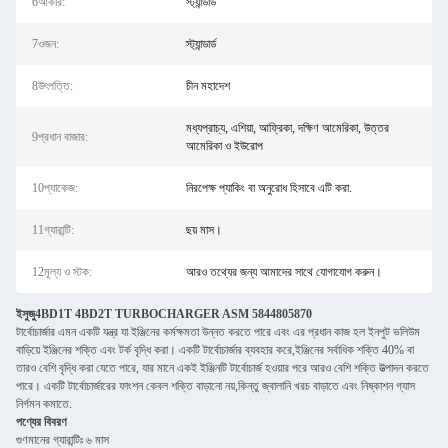
6আকার:
স্ট্যান্ডার্ড
7ওজন:
স্ট্যান্ডার্ড
8উৎপত্তি:
চীন মহাদেশ
মধ্যপ্রাচ্য, এশিয়া, আফ্রিকা, দক্ষিণ আমেরিকা, উত্তর
9প্রধান বাজার:
আমেরিকা ও ইউরোপ
10প্যাকেজ:
নিরপেক্ষ প্যাকিং বা অনুরোধ হিসাবে এটি করা.
11গ্যারান্টি:
ছয় মাস।
12মূল্য ও স্টক:
আরও তথ্যের জন্য আমাদের সাথে যোগাযোগ করুন।
ইসুজু
4BD1T 4BD2T TURBOCHARGER ASM 5844805870
টার্বোচার্জার এমন একটি যন্ত্র যা ইঞ্জিনের কর্মক্ষমতা উন্নত করতে পারে এবং এর প্রধান কাজ হল ইনপুট ভলিউম
বাড়িয়ে ইঞ্জিনের শক্তি এবং টর্ক বৃদ্ধি করা। একটি টার্বোচার্জার ব্যবহার করে,ইঞ্জিনের সর্বাধিক শক্তি 40% বা
তারও বেশি বৃদ্ধি করা যেতে পারে, যার মানে একই ইঞ্জিনটি টার্বোচার্জ হওয়ার পরে আরও বেশি শক্তি উত্পাদন করতে
পারে। একটি টার্বোচার্জারের ফাংশন কেবল শক্তি বাড়ানো নয়,কিন্তু জ্বালানি খরচ বাড়াতে এবং নিষ্কাশন গ্যাস
নির্গমন কমাতে.
পণ্যের বিবরণ
গুণমানের গ্যারান্টিঃ ৬ মাস