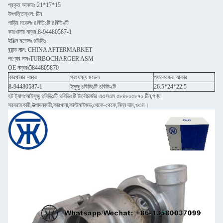
প্রকৃত আকারঃ 21*17*15
উৎপত্তিস্থল: চীন
গাড়ির মডেলঃ ৪বিডি১টি ৪বিডি২টি
কারখানার নম্বর:8-94480587-1
ইঞ্জিন মডেলঃ ৪বিডি১
ব্র্যান্ড নাম: CHINA AFTERMARKET
পণ্যের নামঃTURBOCHARGER ASM
OE নম্বরঃ5844805870
কারখানার নম্বর
প্রযোজ্য মডেল
প্যাকেজের আকার
8-94480587-1
ইসুজু ৪বিডি১টি ৪বিডি২টি
26.5*24*22.5
হট ট্যাগঃআইসুজু ৪বিডি১টি ৪বিডি২টি টার্বোচার্জার এএসএম ৫৮৪৮০৫৮৭০,চীন,পণ্য
সরবরাহকারী,উত্পাদনকারী,কারখানা,কাস্টমাইজড,থেকে-থেকে,নিম্ন দাম,ওএম।