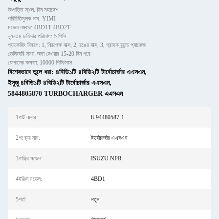
উৎপত্তি স্থল: চীন মহাদেশ
পরিচিতিমুলক নাম: YIMI
মডেল নম্বার: 4BD1T 4BD2T
ন্যূনতম চাহিদার পরিমাণ: 5 পিসি
প্যাকেজিং বিবরণ: 1, নিরপেক্ষ বাক্স, 2, রঙের বাক্স, 3, গ্রাহক ব্র্যান্ড প্যাকেজ
ডেলিভারি সময়: জমা দেওয়ার 15-20 দিন পরে
যোগানের ক্ষমতা: 10000 পিসি/মাস
বিশেষভাবে তুলে ধরা:
৪বিডি১টি ৪বিডি২টি টার্বোচার্জার এএসএম
,
ইসুজু ৪বিডি১টি ৪বিডি২টি টার্বোচার্জার এএসএম
,
5844805870 TURBOCHARGER এএসএম
1পার্ট নম্বর:
8-94480587-1
2পণ্যের নাম:
টার্বোচার্জার এএসএম
3গাড়ির মডেল:
ISUZU NPR
4ইঞ্জিন মডেল:
4BD1
5শর্ত:
নতুন